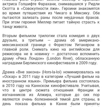
актриса Голшифте Фарахани, снимавшаяся у Ридли
Скотта в «Совокупности лжи». Героини знакомятся
во время путешествия из Чикаго в Мексику. Обе
пытаются зализать раны после неудачных браков.
При этом героиня Миллер питает тайную страсть к
танцу живота.
Вторым фильмом трилогии стала комедия о двух
друзьях, а третьим — драма об американо-
мексиканской границе с Форестом Уитакером в
главной роли. Снимать кино на английском для
режиссера не в новинку — достаточно вспомнить
драму «Река Лондон» (London River), обласканную
наградами Берлинского кинофестиваля в 2009 году.
Драма «Вне закона» (Hors-la-loi) номинировалась на
«Оскар» в 2011 году в категории «Лучший фильм на
иностранном языке». Премьера фильма состоялась
в 2010 году на Каннском кинофестивале. Учитывая,
что в центре сюжета отношения Франции и
изгнанников из Алжира, которые до сих пор
являются очень болезненной темой для страны, в
день показа фильма в Канне были приняты