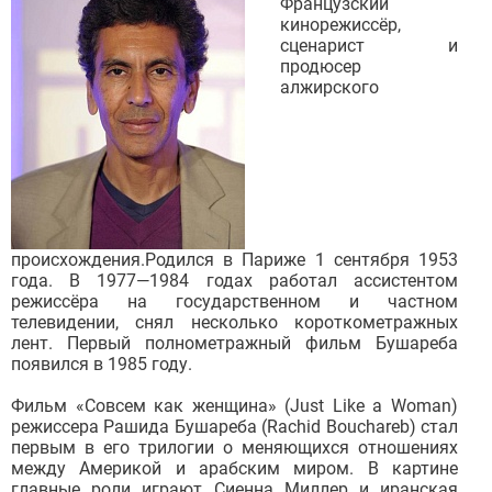
Французский
кинорежиссёр,
сценарист и
продюсер
алжирского
происхождения.Родился в Париже 1 сентября 1953
года. В 1977—1984 годах работал ассистентом
режиссёра на государственном и частном
телевидении, снял несколько короткометражных
лент. Первый полнометражный фильм Бушареба
появился в 1985 году.
Фильм «Совсем как женщина» (Just Like a Woman)
режиссера Рашида Бушареба (Rachid Bouchareb) стал
первым в его трилогии о меняющихся отношениях
между Америкой и арабским миром. В картине
главные роли играют Сиенна Миллер и иранская