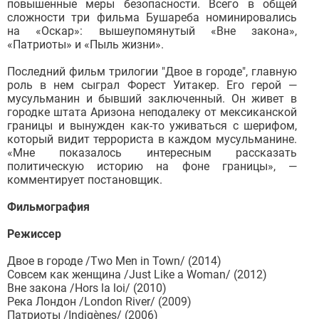
повышенные меры безопасности. Всего в общей
сложности три фильма Бушареба номинировались
на «Оскар»: вышеупомянутый «Вне закона»,
«Патриоты» и «Пыль жизни».
Последний фильм трилогии "Двое в городе", главную
роль в нем сыграл Форест Уитакер. Его герой —
мусульманин и бывший заключенный. Он живет в
городке штата Аризона неподалеку от мексиканской
границы и вынужден как-то уживаться с шерифом,
который видит террориста в каждом мусульманине.
«Мне показалось интересным рассказать
политическую историю на фоне границы», —
комментирует постановщик.
Фильмография
Режиссер
Двое в городе /Two Men in Town/ (2014)
Совсем как женщина /Just Like a Woman/ (2012)
Вне закона /Hors la loi/ (2010)
Река Лондон /London River/ (2009)
Патриоты /Indigènes/ (2006)