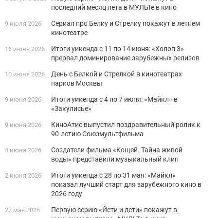
последний месяц лета в МУЛЬТе в кино
Сериал про Белку и Стрелку покажут в летнем
9 июля 2026
кинотеатре
Итоги уикенда с 11 по 14 июня: «Холоп 3»
16 июня 2026
прервал доминирование зарубежных релизов
День с Белкой и Стрелкой в кинотеатрах
10 июня 2026
парков Москвы
Итоги уикенда с 4 по 7 июня: «Майкл» в
9 июня 2026
«Закулисье»
КиноАтис выпустил поздравительный ролик к
9 июня 2026
90-летию Союзмультфильма
Создатели фильма «Кощей. Тайна живой
4 июня 2026
воды» представили музыкальный клип
Итоги уикенда с 28 по 31 мая: «Майкл»
2 июня 2026
показал лучший старт для зарубежного кино в
2026 году
Первую серию «Йети и дети» покажут в
27 мая 2026