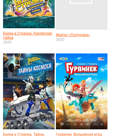
Белка и Стрелка. Карибская
Фрегат «Полундра»
тайна
2020
2020
Белка и Стрелка. Тайны
Гурвинек. Волшебная игра