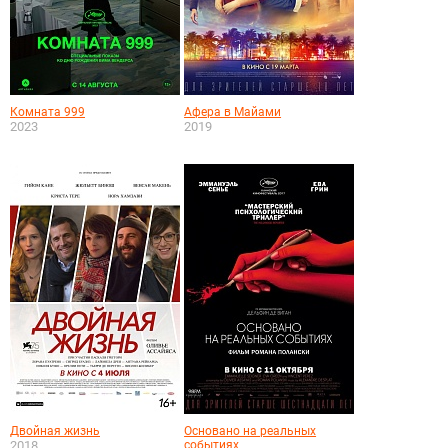
Комната 999
Афера в Майами
2023
2019
Двойная жизнь
Основано на реальных
2018
событиях