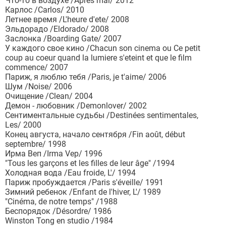
Что-то в воздухе /Apres mai/ 2012
Карлос /Carlos/ 2010
Летнее время /L'heure d'ete/ 2008
Эльдорадо /Eldorado/ 2008
Заслонка /Boarding Gate/ 2007
У каждого свое кино /Chacun son cinema ou Ce petit
coup au coeur quand la lumiere s'eteint et que le film
commence/ 2007
Париж, я люблю тебя /Paris, je t'aime/ 2006
Шум /Noise/ 2006
Очищение /Clean/ 2004
Демон - любовник /Demonlover/ 2002
Сентиментальные судьбы /Destinées sentimentales,
Les/ 2000
Конец августа, начало сентября /Fin août, début
septembre/ 1998
Ирма Веп /Irma Vep/ 1996
"Tous les garçons et les filles de leur âge" /1994
Холодная вода /Eau froide, L'/ 1994
Париж пробуждается /Paris s'éveille/ 1991
Зимний ребенок /Enfant de l'hiver, L'/ 1989
"Cinéma, de notre temps" /1988
Беспорядок /Désordre/ 1986
Winston Tong en studio /1984