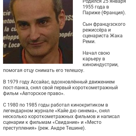
Родился 25 января
1955 года в
Париже (Франция).
Сын французского
режиссёра и
сценариста Жака
Реми.
Начал свою
карьеру в
киноиндустрии,
помогая отцу снимать его телешоу.
В 1979 году Ассайас, вдохновлённый движением
пост-панка, снял свой первый короткометражный
фильм «Авторское право».
С 1980 по 1985 годы работал кинокритиком в
легендарном журнале «Кайе дю синема», снял
несколько короткометражных фильмов и написал
сценарии к фильмам «Свидание» и «Место
преступления» (реж. Андре Тешине).