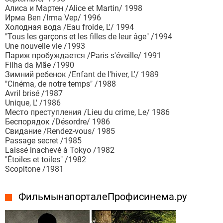
Алиса и Мартен /Alice et Martin/ 1998
Ирма Веп /Irma Vep/ 1996
Холодная вода /Eau froide, L'/ 1994
"Tous les garçons et les filles de leur âge" /1994
Une nouvelle vie /1993
Париж пробуждается /Paris s'éveille/ 1991
Filha da Mãe /1990
Зимний ребенок /Enfant de l'hiver, L'/ 1989
"Cinéma, de notre temps" /1988
Avril brisé /1987
Unique, L' /1986
Место преступления /Lieu du crime, Le/ 1986
Беспорядок /Désordre/ 1986
Свидание /Rendez-vous/ 1985
Passage secret /1985
Laissé inachevé à Tokyo /1982
"Étoiles et toiles" /1982
Scopitone /1981
Фильмы на портале Профисинема.ру