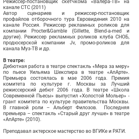
Режиссер-постановщик скетчкома «Валера-ТВ» на
канале СТС (2011)
Автор сценариев и режиссер-постановщик
профайлов отборочного тура Евровидения 2010 на
канале Россия. Режиссер рекламных роликов для
компании Procter&Gamble (Gillette, Blend-a-med и
другие). Режиссер рекламных роликов клуба СНОБ,
продюсерской компании Jv, промо-роликов для
канала Муз-ТВ и др.
В театре:
Дебютная работа в театре спектакль «Мера за меру»
по пьесе Уильяма Шекспира в театре «АпАрте».
Премьера состоялась в мае 2006 года. Премия
комитета по культуре г. Москвы за Лучший
режиссерский дебют 2006 года. В театре «Школа
Современной Пьесы» выпустил «Холостой Мольер» -
грант комитета по культуре правительства Москвы.
В главной роли – Альберт Филозов. Последняя
премьера – спектакль «Старый друг лучше» в театре
«АпАрте» (2010).
Преподавал актерское мастерство во ВГИКе и РАТИ.