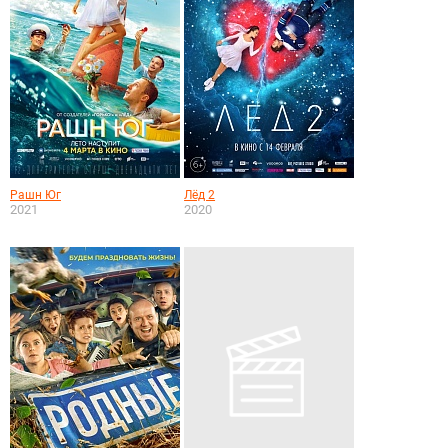
Рашн Юг
Лёд 2
2021
2020