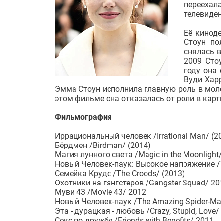
переехала
телевиден
Её кинод
Стоун по
снялась 
2009 Сто
году она
Вуди Харр
Эмма Стоун исполнила главную роль в мол
этом фильме она отказалась от роли в кар
Фильмография
Иррациональный человек /Irrational Man/ (2
Бёрдмен /Birdman/ (2014)
Магия лунного света /Magic in the Moonlight/
Новый Человек-паук: Высокое напряжение /T
Семейка Крудс /The Croods/ (2013)
Охотники на гангстеров /Gangster Squad/ 20
Муви 43 /Movie 43/ 2012
Новый Человек-паук /The Amazing Spider-Ma
Эта - дурацкая - любовь /Crazy, Stupid, Love/
Секс по дружбе /Friends with Benefits/ 2011