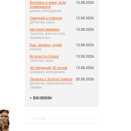
Влюбись в меня, если
13.08.2026
осмелишься
драма, мелодрама
Самурай и пленник
13.08.2026
детектив, экшн
Материя времени
13.08.2026
триллер, фантастика,
криминальн.
Ешь, молись, худей
13.08.2026
хоррор
Во власти страха
13.08.2026
триллер, экшн
40 свиданий, 40 ночей
13.08.2026
комедия, мелодрама
Легенда о Золоте Скифов
20.08.2026
детектив, приключенческ.,
семейн.
все релизы
Реклама