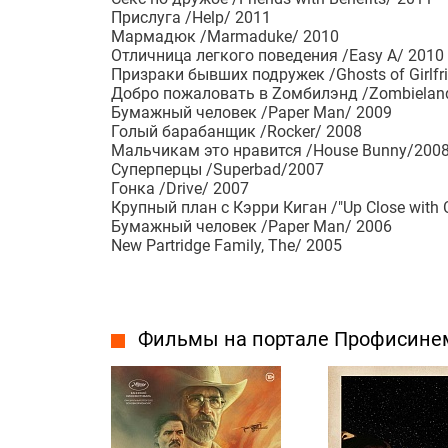
Прислуга /Help/ 2011
Мармадюк /Marmaduke/ 2010
Отличница легкого поведения /Easy A/ 2010
Призраки бывших подружек /Ghosts of Girlfri
Добро пожаловать в Zомбилэнд /Zombielan
Бумажный человек /Paper Man/ 2009
Голый барабанщик /Rocker/ 2008
Мальчикам это нравится /House Bunny/200
Суперперцы /Superbad/2007
Гонка /Drive/ 2007
Крупный план с Кэрри Киган /"Up Close with C
Бумажный человек /Paper Man/ 2006
New Partridge Family, The/ 2005
Фильмы на портале Профисине