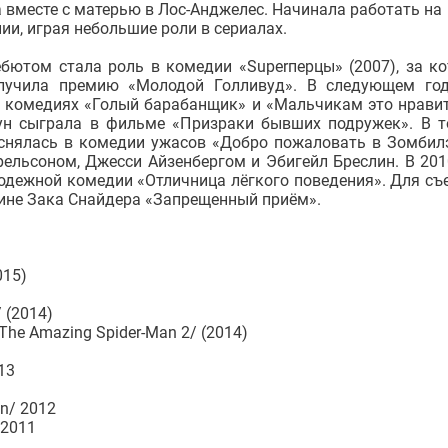
 вместе с матерью в Лос-Анджелес. Начинала работать на
ии, играя небольшие роли в сериалах.
ебютом стала роль в комедии «Superперцы» (2007), за к
лучила премию «Молодой Голливуд». В следующем го
в комедиях «Голый барабанщик» и «Мальчикам это нравит
ун сыграла в фильме «Призраки бывших подружек». В 
 снялась в комедии ужасов «Добро пожаловать в Зомбил
ельсоном, Джесси Айзенбергом и Эбигейл Бреслин. В 201
одежной комедии «Отличница лёгкого поведения». Для съ
тине Зака Снайдера «Запрещенный приём».
015)
 (2014)
he Amazing Spider-Man 2/ (2014)
13
n/ 2012
 2011