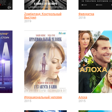
Zомбилэнд: Контрольный
Фаворитка
Выстрел
2018
2019
Иррациональный человек
Алоха
2015
2015