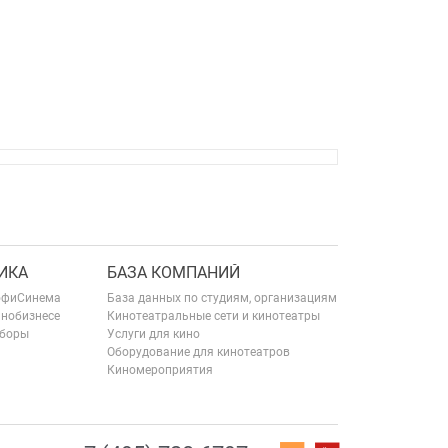
ИКА
БАЗА КОМПАНИЙ
офиСинема
База данных по студиям, организациям
инобизнесе
Кинотеатральные сети и кинотеатры
сборы
Услуги для кино
Оборудование для кинотеатров
Киномероприятия