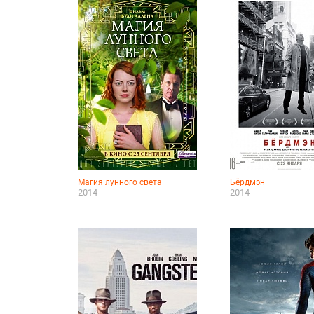
Магия лунного света
Бёрдмэн
2014
2014