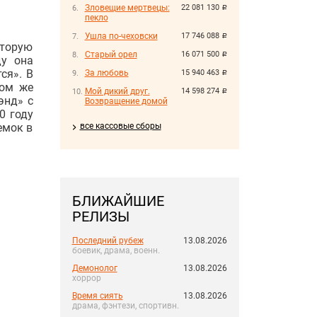
Зловещие мертвецы:
22 081 130
руб.
пекло
Ушла по-чеховски
17 746 088
руб.
оторую
Старый орел
16 071 500
руб.
ду она
ся». В
За любовь
15 940 463
руб.
том же
Мой дикий друг.
14 598 274
руб.
энд» с
Возвращение домой
0 году
емок в
все кассовые сборы
БЛИЖАЙШИЕ
РЕЛИЗЫ
Последний рубеж
13.08.2026
боевик, драма, военн.
Демонолог
13.08.2026
хоррор
Время сиять
13.08.2026
драма, фэнтези, спортивн.