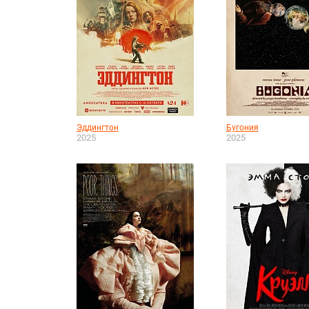
Эддингтон
Бугония
2025
2025