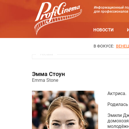
Информационный по
для профессионалов
НОВОСТИ
В ФОКУСЕ:
ВЕНЕЦ
Реклама
Эмма Стоун
Emma Stone
Актриса.
Родилась 
Эмили Джи
домохозя
молодёжно