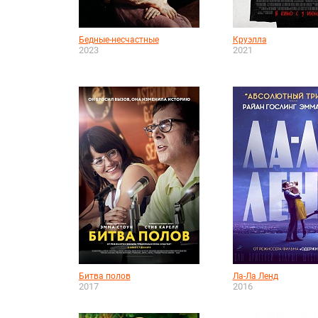
Бедные-несчастные
Круэлла
2023
2021
Битва полов
Ла-Ла Ленд
2017
2016