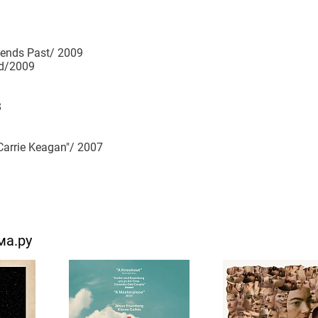
ends Past/ 2009
d/2009
8
arrie Keagan"/ 2007
ма.ру