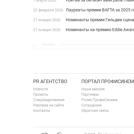
«Битва за битвой» выиграла глав
1 марта 2026
Лауреаты премии BAFTA за 2025 го
22 февраля 2026
Номинанты премии Гильдии сцена
27 января 2026
Номинанты на премию Eddie Award
27 января 2026
Реклама
PR АГЕНТСТВО
ПОРТАЛ ПРОФИСИНЕМ
Новости
Наша миссия
Проекты
Партнеры
Спецпредложения
Ролик ПрофиСинема
Реклама на сайте
Сотрудники
Контакты
Обратная связь