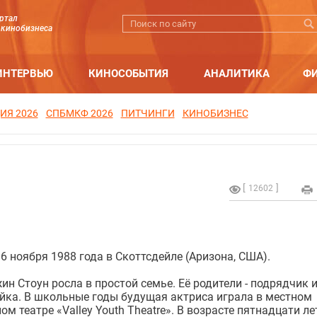
ртал
 кинобизнеса
ИНТЕРВЬЮ
КИНОСОБЫТИЯ
АНАЛИТИКА
Ф
ИЯ 2026
СПБМКФ 2026
ПИТЧИНГИ
КИНОБИЗНЕС
12602
6 ноября 1988 года в Скоттсдейле (Аризона, США).
н Стоун росла в простой семье. Её родители - подрядчик 
йка.
В школьные годы будущая актриса играла в местном
м театре «Valley Youth Theatre». В возрасте пятнадцати ле