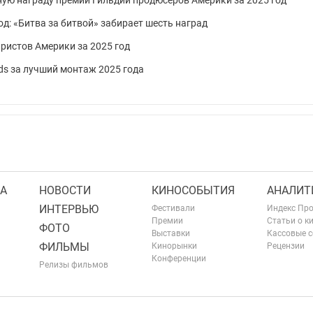
ную награду премии Гильдии продюсеров Америки за 2025 год
д: «Битва за битвой» забирает шесть наград
ристов Америки за 2025 год
s за лучший монтаж 2025 года
А
НОВОСТИ
КИНОСОБЫТИЯ
АНАЛИТ
ИНТЕРВЬЮ
Фестивали
Индекс Пр
Премии
Статьи о к
ФОТО
Выставки
Кассовые 
ФИЛЬМЫ
Кинорынки
Рецензии
Конференции
Релизы фильмов