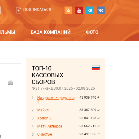
ПОДПИСАТЬСЯ
ИЛЬМЫ
БАЗА КОМПАНИЙ
ФОТО
ТОП-10
КАССОВЫХ
СБОРОВ
№31 уикенд 30.07.2026 - 02.08.2026
На деревню дедушке
45 939 740
руб.
2
Майкл
38 387 809
руб.
Холоп 3
25 841 128
руб.
и
Матч Акпарса
23 662 712
руб.
Счастье
23 491 956
руб.
т