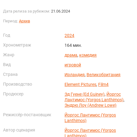
Дата релиза за рубежом:
21.06.2024
Период:
Архив
Год
2024
Хронометраж
164 мин.
Жанр
драма
,
комедия
Вид
игровой
Страна
Ирландия
,
Великобритания
Производство
Element Pictures
,
Film4
Продюсер
Эд Гуене (Ed Guiney)
,
Йоргос
Лантимос (Yorgos Lanthimos)
,
Эндрю Лоу (Andrew Lowe)
Режиссёр-постановщик
Йоргос Лантимос (Yorgos
Lanthimos)
Автор сценария
Йоргос Лантимос (Yorgos
Lanthimos)