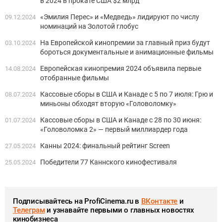
в 2024 в прокате США $2 млрд
«Эмилия Перес» и «Медведь» лидируют по числу
09.12.2024
номинаций на Золотой глобус
На Европейской кинопремии за главный приз будут
03.10.2024
бороться документальные и анимационные фильмы
Европейская кинопремия 2024 объявила первые
14.08.2024
отобранные фильмы
Кассовые сборы в США и Канаде с 5 по 7 июля: Грю и
08.07.2024
миньоны обходят вторую «Головоломку»
Кассовые сборы в США и Канаде с 28 по 30 июня:
01.07.2024
«Головоломка 2» — первый миллиардер года
Канны 2024: финальный рейтинг Screen
27.05.2024
Победители 77 Каннского кинофестиваля
25.05.2024
Подписывайтесь на ProfiCinema.ru в
ВКонтакте
и
Телеграм
и узнавайте первыми о главных новостях
кинобизнеса