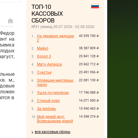
ТОП-10
КАССОВЫХ
СБОРОВ
№31 уикенд 30.07.2026 - 02.08.2026
 Федор
На деревню дедушке
45 939 740
руб.
ент на
2
съемка
Майкл
38 387 809
руб.
лодых
вгуст,
Холоп 3
25 841 128
руб.
Матч Акпарса
23 662 712
руб.
Счастье
23 491 956
руб.
льные
в. м.,
Зловещие мертвецы:
22 081 130
руб.
пекло
едовые
оложен
Ушла по-чеховски
17 746 088
руб.
ется в
Старый орел
16 071 500
руб.
За любовь
15 940 463
руб.
Мой дикий друг.
14 598 274
руб.
Возвращение домой
все кассовые сборы