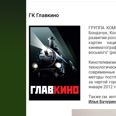
ГК Главкино
ГРУППА КОМП
Бондачук, Ко
развитии рос
картин нац
кинематограф
восьмого" (ре
Кинотелеви
технологичес
современные
методы пост
за чертой го
январе 2012 г
Также см. ин
Илья Бачурин