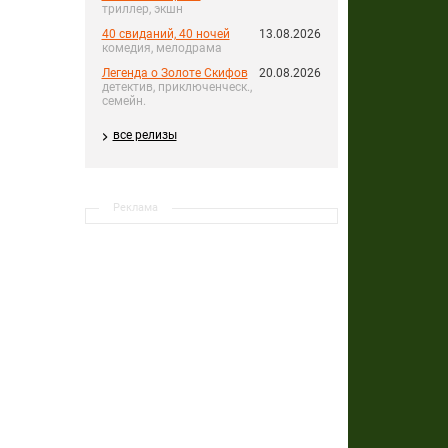
триллер, экшн
40 свиданий, 40 ночей
13.08.2026
комедия, мелодрама
Легенда о Золоте Скифов
20.08.2026
детектив, приключенческ.,
семейн.
все релизы
Реклама