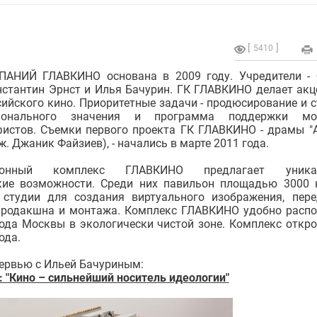
5410
АНИЙ ГЛАВКИНО основана в 2009 году. Учредители -
нстантин Эрнст и Илья Бачурин. ГК ГЛАВКИНО делает акц
сийского кино. Приоритетные задачи - продюсирование и 
ионального значения и программа поддержки мо
истов. Съемки первого проекта ГК ГЛАВКИНО - драмы "А
ж. Джаник Файзиев), - начались в марте 2011 года.
зионный комплекс ГЛАВКИНО предлагает уника
кие возможности. Среди них павильон площадью 3000 к
 студии для создания виртуального изображения, пер
продакшна и монтажа. Комплекс ГЛАВКИНО удобно расп
рода Москвы в экологически чистой зоне. Комплекс откро
ода.
тервью с Ильей Бачуриным:
: "Кино – сильнейший носитель идеологии"