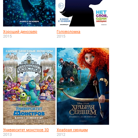
Хороший динозавр
Головоломка
2015
2015
Университет монстров 3D
Храбрая сердцем
2013
2012