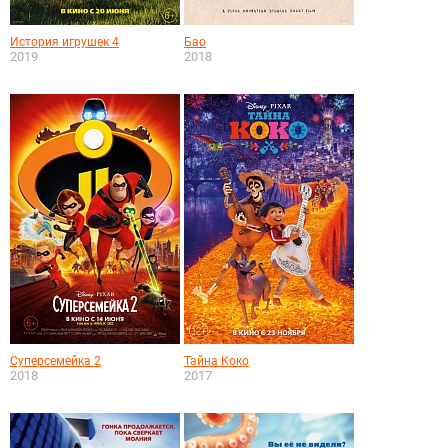
История игрушек 4
Бао
2019
2018
Суперсемейка 2
Тайна Коко
2018
2017