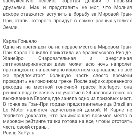
заслуженную пенсию, коротая деньки с новыми
друзьями. Мак и представить не мог, что Молния
вскоре отважится вступить в борьбу за Мировой Гран-
При, этапы которого пройдут в самых разных уголках
Земли.
Карла Гоньяло
Одна из претендентов на первое место в Мировом Гран-
При Карла Гоньяло прикатила из бразильского Рио-де-
Жанейро. Очаровательная и энергичная
латиноамериканская дива может всю ночь напролет
протанцевать на всемирно известном карнавале, но всё
же предпочитает большую часть своего времени
проводить на гоночном треке. После зафиксированного
рекорда на местной гоночной трассе Interlagos, она
решила подать заявку на участие в 24-часовой гонке на
выживание в Европе, где заняла одно из призовых мест.
В гонке за Гран-При гордая представительница Brazilian
Le Motor является единственной дамой. И Карле не
терпится доказать, что занимающая восьмое место в
мировом рейтинге тачка готова на все, чтобы отстоять
честь своей страны.
Рауль ЗаРуль