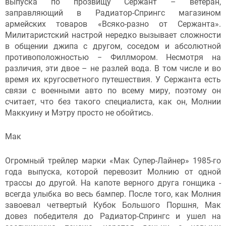
выпуска по прозвищу Сержант – ветеран,
заправляющий в Радиатор-Спрингс магазином
армейских товаров «Всяко-разно от Сержанта».
Милитаристский настрой нередко вызывает сложности
в общении джипа с другом, соседом и абсолютной
противоположностью − Филлмором. Несмотря на
различия, эти двое – не разлей вода. В том числе и во
время их кругосветного путешествия. У Сержанта есть
связи с военными авто по всему миру, поэтому он
считает, что без такого специалиста, как он, Молнии
Маккуину и Мэтру просто не обойтись.
Мак
Огромный трейлер марки «Мак Супер-Лайнер» 1985-го
года выпуска, которой перевозит Молнию от одной
трассы до другой. На капоте верного друга гонщика -
всегда улыбка во весь бампер. После того, как Молния
завоевал четвертый Кубок Большого Поршня, Мак
довез победителя до Радиатор-Спрингс и ушел на