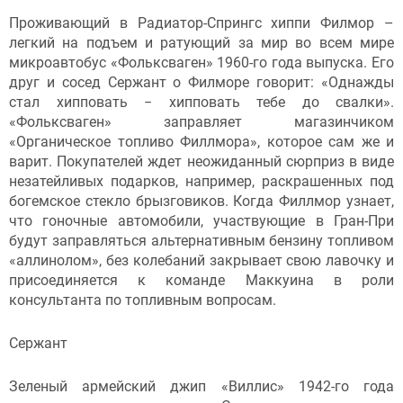
Проживающий в Радиатор-Спрингс хиппи Филмор –
легкий на подъем и ратующий за мир во всем мире
микроавтобус «Фольксваген» 1960-го года выпуска. Его
друг и сосед Сержант о Филморе говорит: «Однажды
стал хипповать − хипповать тебе до свалки».
«Фольксваген» заправляет магазинчиком
«Органическое топливо Филлмора», которое сам же и
варит. Покупателей ждет неожиданный сюрприз в виде
незатейливых подарков, например, раскрашенных под
богемское стекло брызговиков. Когда Филлмор узнает,
что гоночные автомобили, участвующие в Гран-При
будут заправляться альтернативным бензину топливом
«аллинолом», без колебаний закрывает свою лавочку и
присоединяется к команде Маккуина в роли
консультанта по топливным вопросам.
Сержант
Зеленый армейский джип «Виллис» 1942-го года