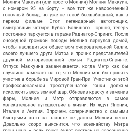
Молния Маккуин (или просто Молния) Молния Маккуин,
с номером 95 на борту – все тот же навороченный
гоночный болид, но уже не такой бесшабашный, как в
первом фильме. Этот легендарный автогонщик,
выигравший четыре Кубка Большого Поршня, теперь
постоянно паркуется в гараже Радиатор-Спрингс. После
очередной громкой победы Молния вернулся домой,
чтобы насладиться обществом очаровательной Салли,
своего лучшего друга Мэтра и прочих представителей
дружной моторизованной семьи Радиатор-Спрингс.
Отпуск Маккуина заканчивается, когда Мэтр как бы
случайно намекает на то, что Молния мог бы принять
участие в борьбе за Мировой Гран-При. Участники этой
профессиональной трехступенчатой гонки должны
исколесить весь земной шар. Обновив краску и заменив
фары, Молния и Мэтр отправляются в самое
увлекательное путешествие в жизни. Их ждут Япония,
Италия и Англия. Впрочем, соперничество с самыми
быстрыми авто на планете не дастся Молнии легко.
Довольно скоро выяснится, что всезнайству Мэтра
грош цена – ведь гонка будет вестись на совершенно