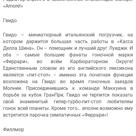
«Amore!»
Гвидо
Гвидо – миниатюрный итальянский погрузчик, на
котором держится большая часть работы в «Касса
Делла Шина». Он – помощник и лучший друг Луиджи. И
оба – самые большие фанаты гоночной марки
«Феррари», во всём Карбюраторном Округе!
Единственным словом из его английского лексикона
является «пит-стоп» − именно эта почетная функция
возложена на Гвидо во время гоночных заездов
Молнии. Присоединившись к команде Маккуина в
борьбе за кубок ГранПри, Гвидо не терпится показать
свой знаменитый гипер-турбо-пит-стоп любителям
гонок всей планеты. Кроме того… вполне возможно ему
встретится парочка симпатичных «Феррари»!
Филлмор