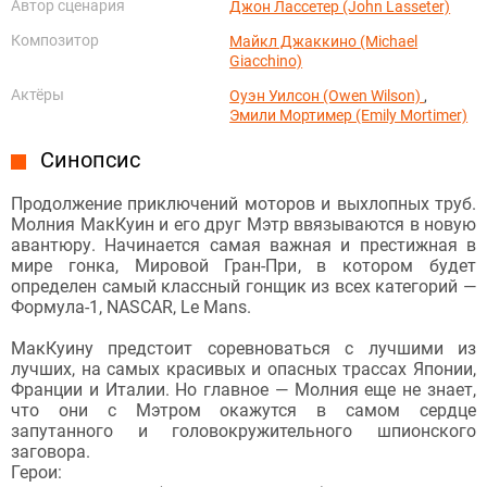
Автор сценария
Джон Лассетер (John Lasseter)
Композитор
Майкл Джаккино (Michael
Giacchino)
Актёры
Оуэн Уилсон (Owen Wilson)
,
Эмили Мортимер (Emily Mortimer)
Синопсис
Продолжение приключений моторов и выхлопных труб.
Молния МакКуин и его друг Мэтр ввязываются в новую
авантюру. Начинается самая важная и престижная в
мире гонка, Мировой Гран-При, в котором будет
определен самый классный гонщик из всех категорий —
Формула-1, NASCAR, Le Mans.
МакКуину предстоит соревноваться с лучшими из
лучших, на самых красивых и опасных трассах Японии,
Франции и Италии. Но главное — Молния еще не знает,
что они с Мэтром окажутся в самом сердце
запутанного и головокружительного шпионского
заговора.
Герои: