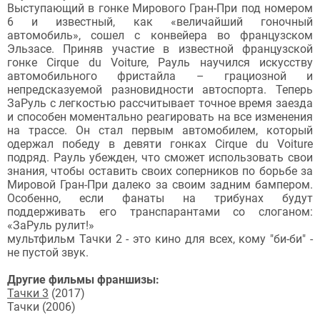
Выступающий в гонке Мирового Гран-При под номером
6 и известный, как «величайший гоночный
автомобиль», сошел с конвейера во французском
Эльзасе. Приняв участие в известной французской
гонке Cirque du Voiture, Рауль научился искусству
автомобильного фристайла – грациозной и
непредсказуемой разновидности автоспорта. Теперь
ЗаРуль с легкостью рассчитывает точное время заезда
и способен моментально реагировать на все изменения
на трассе. Он стал первым автомобилем, который
одержал победу в девяти гонках Cirque du Voiture
подряд. Рауль убежден, что сможет использовать свои
знания, чтобы оставить своих соперников по борьбе за
Мировой Гран-При далеко за своим задним бампером.
Особенно, если фанаты на трибунах будут
поддерживать его транспарантами со слоганом:
«ЗаРуль рулит!»
мультфильм Тачки 2 - это кино для всех, кому "би-би" -
не пустой звук.
Другие фильмы франшизы:
Тачки 3
(2017)
Тачки (2006)