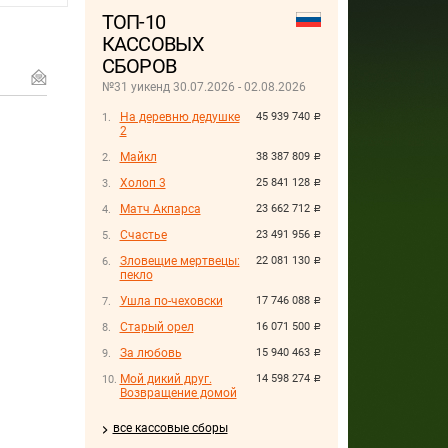
ТОП-10
КАССОВЫХ
СБОРОВ
№31 уикенд 30.07.2026 - 02.08.2026
На деревню дедушке
45 939 740
руб.
2
Майкл
38 387 809
руб.
Холоп 3
25 841 128
руб.
Матч Акпарса
23 662 712
руб.
Счастье
23 491 956
руб.
Зловещие мертвецы:
22 081 130
руб.
пекло
Ушла по-чеховски
17 746 088
руб.
Старый орел
16 071 500
руб.
За любовь
15 940 463
руб.
Мой дикий друг.
14 598 274
руб.
Возвращение домой
все кассовые сборы