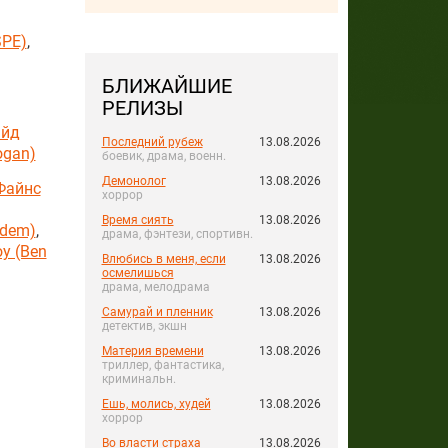
SPE)
,
БЛИЖАЙШИЕ
РЕЛИЗЫ
эйд
Последний рубеж
13.08.2026
ogan)
боевик, драма, военн.
Демонолог
13.08.2026
Файнс
хоррор
Время сиять
13.08.2026
rdem)
,
драма, фэнтези, спортивн.
у (Ben
Влюбись в меня, если
13.08.2026
осмелишься
драма, мелодрама
Самурай и пленник
13.08.2026
детектив, экшн
Материя времени
13.08.2026
триллер, фантастика,
криминальн.
Ешь, молись, худей
13.08.2026
хоррор
Во власти страха
13.08.2026