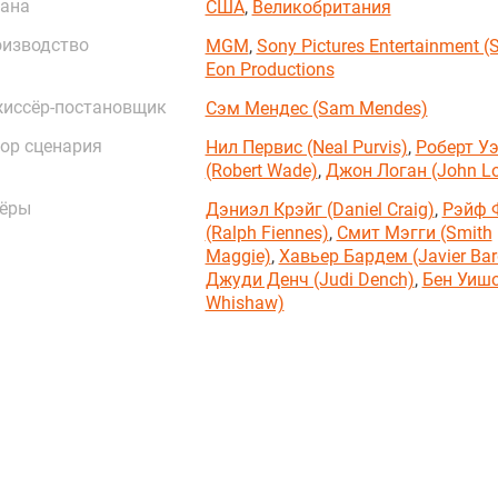
ана
США
,
Великобритания
изводство
MGM
,
Sony Pictures Entertainment (
Eon Productions
иссёр-постановщик
Сэм Мендес (Sam Mendes)
ор сценария
Нил Первис (Neal Purvis)
,
Роберт У
(Robert Wade)
,
Джон Логан (John L
ёры
Дэниэл Крэйг (Daniel Craig)
,
Рэйф 
(Ralph Fiennes)
,
Смит Мэгги (Smith
Maggie)
,
Хавьер Бардем (Javier Ba
Джуди Денч (Judi Dench)
,
Бен Уишо
Whishaw)