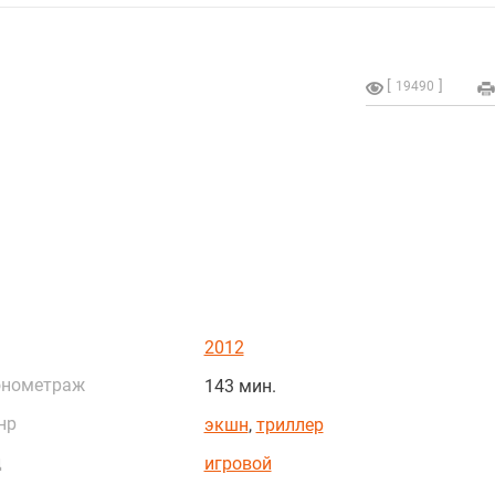
19490
2012
онометраж
143 мин.
нр
экшн
,
триллер
д
игровой