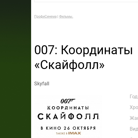
ПрофиСинема
Фильмы.
007: Координаты
«Скайфолл»
Skyfall
Год
Хр
Жа
Ви