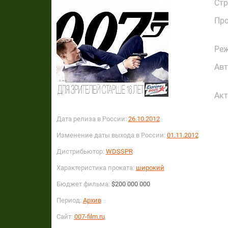
Стр
Про
Реж
Авт
Акт
Дата релиза в России:
26.10.2012
Изменение даты выхода в России:
01.11.2012
Дистрибьютор:
WDSSPR
Характеристика проката:
широкий
Бюджет фильма:
$200 000 000
Период:
Архив
Сайт:
007-film.ru