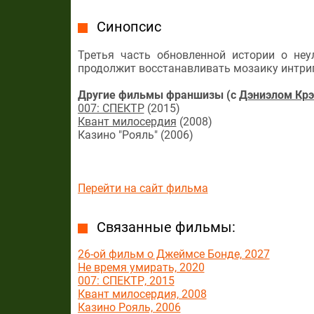
Синопсис
Третья часть обновленной истории о неу
продолжит восстанавливать мозаику интриг
Другие фильмы франшизы (с
Дэниэлом Кр
007: СПЕКТР
(2015)
Квант милосердия
(2008)
Казино "Рояль" (2006)
Перейти на сайт фильма
Связанные фильмы:
26-ой фильм о Джеймсе Бонде, 2027
Не время умирать, 2020
007: СПЕКТР, 2015
Квант милосердия, 2008
Казино Рояль, 2006