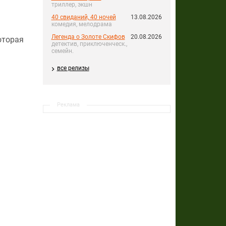
триллер, экшн
40 свиданий, 40 ночей
13.08.2026
комедия, мелодрама
Легенда о Золоте Скифов
20.08.2026
оторая
детектив, приключенческ.,
семейн.
все релизы
Реклама