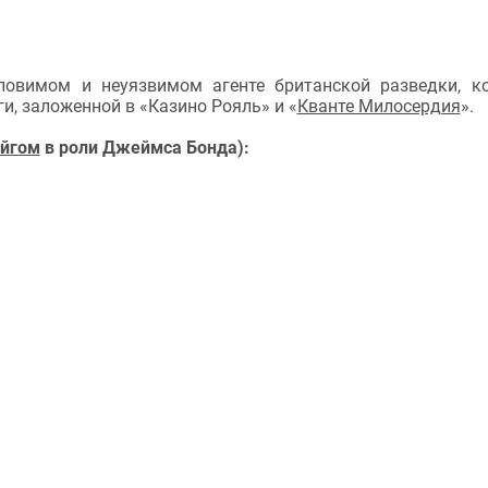
ловимом и неуязвимом агенте британской разведки, к
и, заложенной в «Казино Рояль» и «
Кванте Милосердия
».
эйгом
в роли Джеймса Бонда):