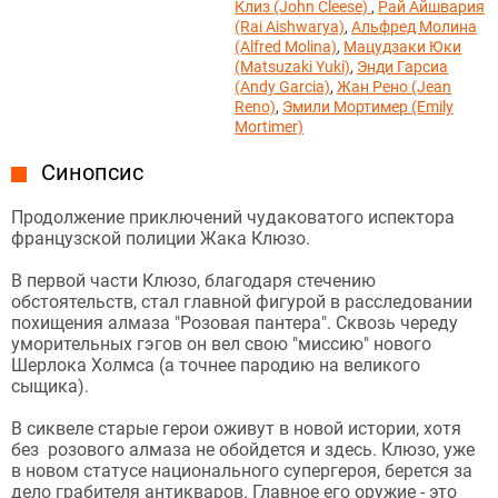
Клиз (John Cleese)
,
Рай Айшвария
(Rai Aishwarya)
,
Альфред Молина
(Alfred Molina)
,
Мацудзаки Юки
(Matsuzaki Yuki)
,
Энди Гарсиа
(Andy Garcia)
,
Жан Рено (Jean
Reno)
,
Эмили Мортимер (Emily
Mortimer)
Синопсис
Продолжение приключений чудаковатого испектора
французской полиции Жака Клюзо.
В первой части Клюзо, благодаря стечению
обстоятельств, стал главной фигурой в расследовании
похищения алмаза "Розовая пантера". Сквозь череду
уморительных гэгов он вел свою "миссию" нового
Шерлока Холмса (а точнее пародию на великого
сыщика).
В сиквеле старые герои оживут в новой истории, хотя
без розового алмаза не обойдется и здесь. Клюзо, уже
в новом статусе национального супергероя, берется за
дело грабителя антикваров. Главное его оружие - это