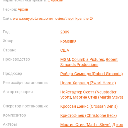
Характеристика проката:
широкий
Период:
Архив
Сайт:
www.sonypictures.com/movies/thepinkpanther2/
Год
2009
Жанр
комедия
Страна
США
Производство
MGM
,
Columbia Pictures
,
Robert
Simonds Productions
Продюсер
Роберт Симондс (Robert Simonds)
Режиссёр-постановщик
Цварт Харальд (Zwart Harald)
Автор сценария
Нойстадтер Скотт (Neustadter
Scott)
,
Мартин Стив (Martin Steve)
Оператор-постановщик
Кроссан Денис (Crossan Denis)
Композитор
Кристоф Бек (Christophe Beck)
Актёры
Мартин Стив (Martin Steve)
,
Джон