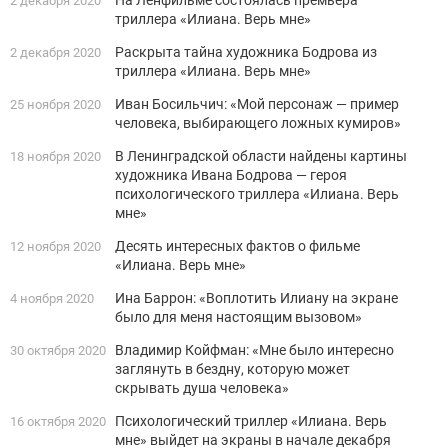
2 декабря 2020
триллера «Илиана. Верь мне»
Раскрыта тайна художника Бодрова из
2 декабря 2020
триллера «Илиана. Верь мне»
Иван Босильчич: «Мой персонаж — пример
25 ноября 2020
человека, выбирающего ложных кумиров»
В Ленинградской области найдены картины
18 ноября 2020
художника Ивана Бодрова — героя
психологического триллера «Илиана. Верь
мне»
Десять интересных фактов о фильме
12 ноября 2020
«Илиана. Верь мне»
Ина Баррон: «Воплотить Илиану на экране
4 ноября 2020
было для меня настоящим вызовом»
Владимир Койфман: «Мне было интересно
30 октября 2020
заглянуть в бездну, которую может
скрывать душа человека»
Психологический триллер «Илиана. Верь
16 октября 2020
мне» выйдет на экраны в начале декабря