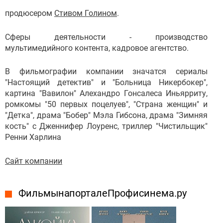
продюсером
Стивом Голином
.
Сферы деятельности - производство
мультимедийного контента, кадровое агентство.
В фильмографии компании значатся сериалы
"Настоящий детектив" и "Больница Никербокер",
картина "Вавилон" Алехандро Гонсалеса Иньярриту,
ромкомы "50 первых поцелуев", "Страна женщин" и
"Детка", драма "Бобер" Мэла Гибсона, драма "Зимняя
кость" с Дженнифер Лоуренс, триллер "Чистильщик"
Ренни Харлина
Сайт компании
Фильмы на портале Профисинема.ру