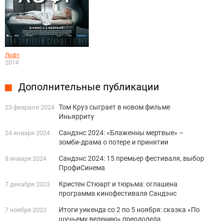
Лофт
2014
Дополнительные публикации
Том Круз сыграет в новом фильме
23 февраля 2024
Иньярриту
Сандэнс 2024: «Блаженны мертвые» –
24 января 2024
зомби-драма о потере и принятии
Сандэнс 2024: 15 премьер фестиваля, выбор
8 января 2024
ПрофиСинема
Кристен Стюарт и тюрьма: оглашена
7 декабря 2023
программа кинофестиваля Сандэнс
Итоги уикенда со 2 по 5 ноября: сказка «По
7 ноября 2023
щучьему велению» преодолела