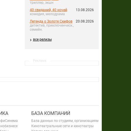
триллер, экшн
40 свиданий, 40 ночей
13.08.2026
комедия, мелодрама
Легенда о Золоте Скифов
20.08.2026
детектив, приключенческ.,
семейн.
все релизы
Реклама
ИКА
БАЗА КОМПАНИЙ
офиСинема
База данных по студиям, организациям
инобизнесе
Кинотеатральные сети и кинотеатры