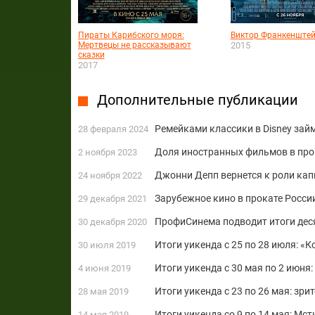
Пираты Карибского моря:
Виктор Франкенште
Мертвецы не рассказывают
2015
сказки
2017
Дополнительные публикации
Ремейками классики в Disney зай
28 февраля 2024
Доля иностранных фильмов в про
2 ноября 2023
Джонни Депп вернется к роли ка
24 ноября 2022
Зарубежное кино в прокате России
29 декабря 2021
ПрофиСинема подводит итоги дес
30 декабря 2020
Итоги уикенда с 25 по 28 июля: «
30 июля 2019
Итоги уикенда с 30 мая по 2 июн
4 июня 2019
Итоги уикенда с 23 по 26 мая: зр
28 мая 2019
Итоги уикенда со 9 по 14 мая: М
14 мая 2019