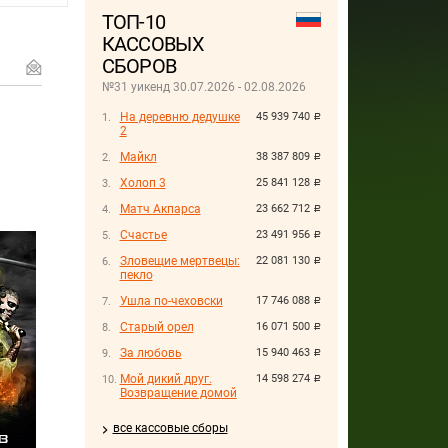
ТОП-10
КАССОВЫХ
СБОРОВ
№31 уикенд 30.07.2026 - 02.08.2026
На деревню дедушке
45 939 740
руб.
2
Майкл
38 387 809
руб.
Холоп 3
25 841 128
руб.
Матч Акпарса
23 662 712
руб.
Счастье
23 491 956
руб.
Зловещие мертвецы:
22 081 130
руб.
пекло
Ушла по-чеховски
17 746 088
руб.
Старый орел
16 071 500
руб.
За любовь
15 940 463
руб.
Мой дикий друг.
14 598 274
руб.
Возвращение домой
все кассовые сборы