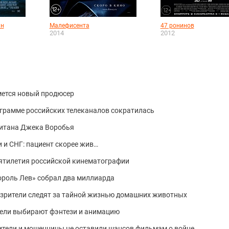
йн
Малефисента
47 ронинов
2014
2012
мется новый продюсер
грамме российских телеканалов сократилась
питана Джека Воробья
 и СНГ: пациент скорее жив…
ятилетия российской кинематографии
Король Лев» собрал два миллиарда
я: зрители следят за тайной жизнью домашних животных
ители выбирают фэнтези и анимацию
стители и мошенницы не оставили шансов фильмам о войне