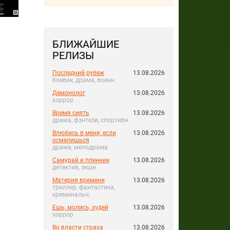
БЛИЖАЙШИЕ
РЕЛИЗЫ
Последний рубеж
13.08.2026
боевик, драма, военн.
Демонолог
13.08.2026
хоррор
Время сиять
13.08.2026
драма, фэнтези, спортивн.
Влюбись в меня, если
13.08.2026
осмелишься
драма, мелодрама
Самурай и пленник
13.08.2026
детектив, экшн
Материя времени
13.08.2026
триллер, фантастика,
криминальн.
Ешь, молись, худей
13.08.2026
хоррор
Во власти страха
13.08.2026