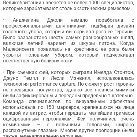
Великобритании наберется не более 1000 специалистов,
которые зарабатывают столь экзотическим ремеслом.
• Анджелина Джоли немало поработала с
профессиональными шляпниками, подбирая дизайн
головного убора, который бы скрывал рога ее героини.
Было разработано шесть самых разнообразных шляп,
включая летний вариант из шкуры питона. Когда
Малефисента появилась на крестинах, ее рога были
укрыты головным убором, который подчеркивал
неестественную белизну кожи.
• При съемках фей, которых сыграли Имелда Стонтон,
Джуно Темпл и Лесли Мэнвилл, использовалась
технология performance capture. По сюжету рост героинь
не превышал полуметра, однако все нюансы мимики
были зафиксированы и переданы предельно тщательно.
Команда специалистов по визуальным эффектам
использовала по 150 маркеров, крепившихся на лице
каждой из актрис, чтобы передать малейшие гримасы
оцифрованным персонажам. Феи получились очень
комичными – с большими головами, широко
распахнутыми глазами. Многие другие пропорции были
также целенаправленно нарушены.