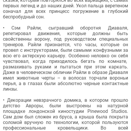
сказки, который повторялся во всех вариациях, с самых
первых легенд и до наших дней. Укол пальца веретеном
означал для всех принцесс погружение в глубокий
беспробудный сон.
• Сэм Райли, сыгравший оборотня Диаваля,
репетировал движения, которые должны быть
свойственны ворону, под руководством специальных
тренеров. Райли признается, что часы, которые он
провел с инструкторами, были самыми конфузными за
всю его актерскую карьеру. Особенно неловко он себя
чувствовал, когда приходилось бегать по комнате,
размахивать руками и пытаться при этом каркать.
Даже в человеческом обличии Райли в образе Диаваля
имел животные черты – в волосах торчали вороньи
перья, а в глазах были абсолютно черные контактные
линзы.
• Декорации невзрачного домика, в котором прошло
детство Авроры, были выстроены на натурной
площадке лондонской киностудии Pinewood Studios.
Сам дом был сложен из бруса, а крыша была покрыта
соломой вручную по технологии, которой пользуются
профессиональные кровельщики. Во всей