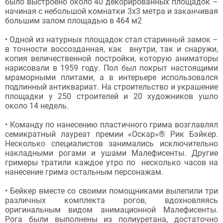
было выстроено около 40 декорированных площадок –
начиная с небольшой комнатки 3х3 метра и заканчивая
большим залом площадью в 464 м2
• Одной из натурных площадок стал старинный замок –
в точности воссозданная, как внутри, так и снаружи,
копия величественной постройки, которую аниматоры
нарисовали в 1959 году. Пол был покрыт настоящими
мраморными плитами, а в интерьере использовался
подлинный антиквариат. На строительство и украшение
площадки у 250 строителей и 20 художников ушло
около 14 недель.
• Команду по нанесению пластичного грима возглавлял
семикратный лауреат премии «Оскар»® Рик Бэйкер.
Несколько специалистов занимались исключительно
накладными рогами и ушами Малефисенты. Другие
гримеры тратили каждое утро по несколько часов на
нанесение грима остальным персонажам.
• Бейкер вместе со своими помощниками вылепили три
различных комплекта рогов, вдохновляясь
оригинальным видом анимационной Малефисенты.
Рога были выполнены из полиуретана, достаточно