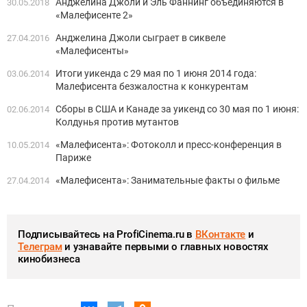
Анджелина Джоли и Эль Фаннинг объединяются в
30.05.2018
«Малефисенте 2»
Анджелина Джоли сыграет в сиквеле
27.04.2016
«Малефисенты»
Итоги уикенда c 29 мая по 1 июня 2014 года:
03.06.2014
Малефисента безжалостна к конкурентам
Сборы в США и Канаде за уикенд со 30 мая по 1 июня:
02.06.2014
Колдунья против мутантов
«Малефисента»: Фотоколл и пресс-конференция в
10.05.2014
Париже
«Малефисента»: Занимательные факты о фильме
27.04.2014
Подписывайтесь на ProfiCinema.ru в
ВКонтакте
и
Телеграм
и узнавайте первыми о главных новостях
кинобизнеса