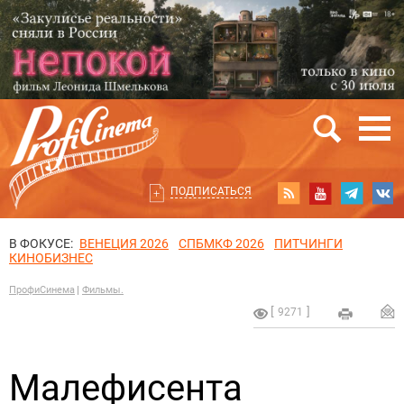
ПОДПИСАТЬСЯ
В ФОКУСЕ:
ВЕНЕЦИЯ 2026
СПБМКФ 2026
ПИТЧИНГИ
КИНОБИЗНЕС
ПрофиСинема
Фильмы.
9271
Малефисента