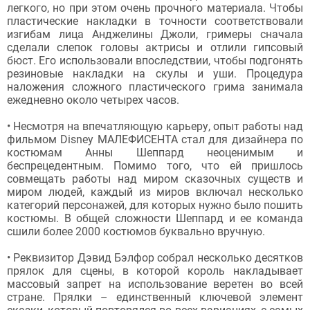
легкого, но при этом очень прочного материала. Чтобы
пластические накладки в точности соответствовали
изгибам лица Анджелины Джоли, гримеры сначала
сделали слепок головы актрисы и отлили гипсовый
бюст. Его использовали впоследствии, чтобы подгонять
резиновые накладки на скулы и уши. Процедура
наложения сложного пластического грима занимала
ежедневно около четырех часов.
• Несмотря на впечатляющую карьеру, опыт работы над
фильмом Disney МАЛЕФИСЕНТА стал для дизайнера по
костюмам Анны Шеппард неоценимым и
беспрецедентным. Помимо того, что ей пришлось
совмещать работы над миром сказочных существ и
миром людей, каждый из миров включал несколько
категорий персонажей, для которых нужно было пошить
костюмы. В общей сложности Шеппард и ее команда
сшили более 2000 костюмов буквально вручную.
• Реквизитор Дэвид Бэлфор собрал несколько десятков
прялок для сцены, в которой король накладывает
массовый запрет на использование веретен во всей
стране. Прялки – единственный ключевой элемент