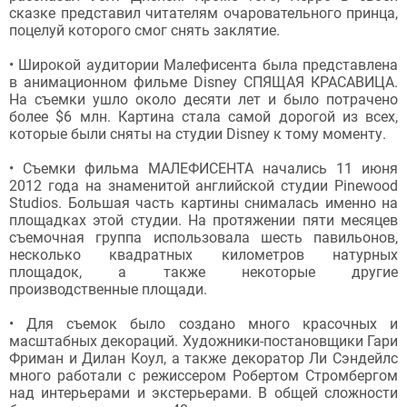
сказке представил читателям очаровательного принца,
поцелуй которого смог снять заклятие.
• Широкой аудитории Малефисента была представлена
в анимационном фильме Disney СПЯЩАЯ КРАСАВИЦА.
На съемки ушло около десяти лет и было потрачено
более $6 млн. Картина стала самой дорогой из всех,
которые были сняты на студии Disney к тому моменту.
• Съемки фильма МАЛЕФИСЕНТА начались 11 июня
2012 года на знаменитой английской студии Pinewood
Studios. Большая часть картины снималась именно на
площадках этой студии. На протяжении пяти месяцев
съемочная группа использовала шесть павильонов,
несколько квадратных километров натурных
площадок, а также некоторые другие
производственные площади.
• Для съемок было создано много красочных и
масштабных декораций. Художники-постановщики Гари
Фриман и Дилан Коул, а также декоратор Ли Сэндейлс
много работали с режиссером Робертом Стромбергом
над интерьерами и экстерьерами. В общей сложности