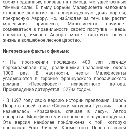
своих подданных, призвав на помощь могущественные
тёмные силы. В пылу борьбы Малефисента наложила
страшное заклятие на новорожденную дочь короля,
прекрасную Аврору. Но, наблюдая за тем, как растет
маленькая принцесса, Малефисента начинает
сомневаться в правильности своего поступка — ведь,
возможно, именно Аврора может вдохнуть новую
жизнь в волшебное лесное царство.
Интересные факты о фильме:
• На протяжении последних 400 лет легенду
пересказывали под различными названиями около
1000 раз. В частности, черты Малефисенты
угадываются в героине французского прозаического
романа «Персефорест» неизвестного автора.
Произведение датируется 1527-м годом.
• В 1697 году свою версию истории предложил Шарль
Перро в своей книге «Сказки матушки Гусыни» – она
называлась «Красавица, спящая в лесу». Автор
превратил Малефисенту из королевы в злую колдунью.
Эта версия наиболее приближена к той, которую
рассказал Уолт Дисней. Кроме того, Перро в своей