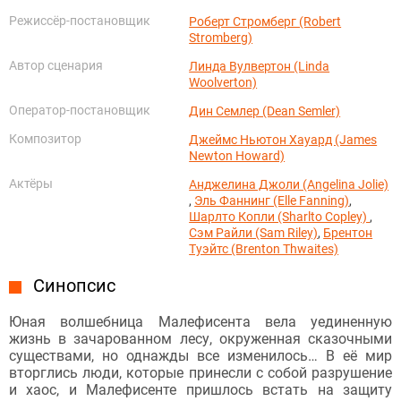
Режиссёр-постановщик
Роберт Стромберг (Robert
Stromberg)
Автор сценария
Линда Вулвертон (Linda
Woolverton)
Оператор-постановщик
Дин Семлер (Dean Semler)
Композитор
Джеймс Ньютон Хауард (James
Newton Howard)
Актёры
Анджелина Джоли (Angelina Jolie)
,
Эль Фаннинг (Elle Fanning)
,
Шарлто Копли (Sharlto Copley)
,
Сэм Райли (Sam Riley)
,
Брентон
Туэйтс (Brenton Thwaites)
Синопсис
Юная волшебница Малефисента вела уединенную
жизнь в зачарованном лесу, окруженная сказочными
существами, но однажды все изменилось… В её мир
вторглись люди, которые принесли с собой разрушение
и хаос, и Малефисенте пришлось встать на защиту