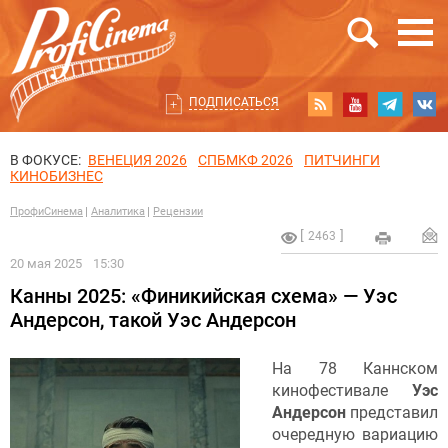
ПОДПИСАТЬСЯ
В ФОКУСЕ:
ВЕНЕЦИЯ 2026
СПБМКФ 2026
ПИТЧИНГИ
КИНОБИЗНЕС
ПрофиСинема
Аналитика
Рецензии
2463
20 мая 2025
15:30
Канны 2025: «Финикийская схема» — Уэс
Андерсон, такой Уэс Андерсон
На 78 Каннском
кинофестивале
Уэс
Андерсон
представил
очередную вариацию