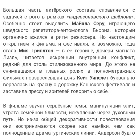
Большая часть актёрского состава справляется с
задачей строго в рамках «
андерсоновского шаблона
».
Особенно стоит выделить
Майкла Серу
, играющего
шведского репетитора-энтомолога Бьорна, который
органично вжился в ритм режиссёра. Но настоящим
открытием и фильма, и фестиваля, и, возможно, года
стала
Мия Триплтон
— в её героине, дочери магната
Лизль, читается искренний внутренний конфликт,
редкий для столь стилизованного мира. До этого не
снимавшаяся в главных ролях в полнометражных
фильмах повзрослевшая дочь
Кейт Уинсле
т
буквально
ворвалась на красную дорожку Каннского фестиваля и
заставила прессу и зрителей говорить о себе.
В фильме звучат серьёзные темы: манипуляции элит,
утрата семейной близости, искупление через духовный
путь. Но из-за общей декоративности повествования
они воспринимаются скорее как намёки, чем как
полноценные драматургические линии. Андерсон будто