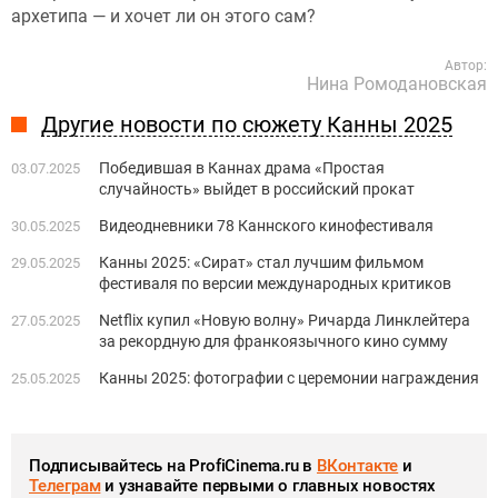
архетипа — и хочет ли он этого сам?
Автор:
Нина Ромодановская
Другие новости по сюжету Канны 2025
Победившая в Каннах драма «Простая
03.07.2025
случайность» выйдет в российский прокат
Видеодневники 78 Каннского кинофестиваля
30.05.2025
Канны 2025: «Сират» стал лучшим фильмом
29.05.2025
фестиваля по версии международных критиков
Netflix купил «Новую волну» Ричарда Линклейтера
27.05.2025
за рекордную для франкоязычного кино сумму
Канны 2025: фотографии с церемонии награждения
25.05.2025
Подписывайтесь на ProfiCinema.ru в
ВКонтакте
и
Телеграм
и узнавайте первыми о главных новостях