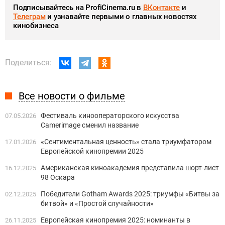
Подписывайтесь на ProfiCinema.ru в
ВКонтакте
и
Телеграм
и узнавайте первыми о главных новостях
кинобизнеса
Поделиться:
Все новости о фильме
Фестиваль кинооператорского искусства
07.05.2026
Camerimage сменил название
«Сентиментальная ценность» стала триумфатором
17.01.2026
Европейской кинопремии 2025
Американская киноакадемия представила шорт-лист
16.12.2025
98 Оскара
Победители Gotham Awards 2025: триумфы «Битвы за
02.12.2025
битвой» и «Простой случайности»
Европейская кинопремия 2025: номинанты в
26.11.2025