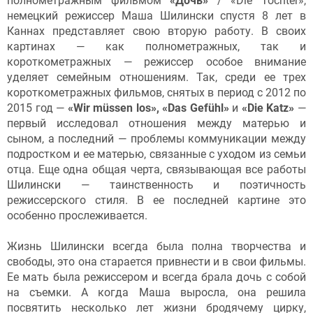
полнометражным фильмом
«Дочь»
/ «Die Tochter»,
немецкий режиссер Маша Шилински спустя 8 лет в
Каннах представляет свою вторую работу. В своих
картинах — как полнометражных, так и
короткометражных — режиссер особое внимание
уделяет семейным отношениям. Так, среди ее трех
короткометражных фильмов, снятых в период с 2012 по
2015 год —
«Wir müssen los», «Das Gefühl»
и
«Die Katz»
—
первый исследовал отношения между матерью и
сыном, а последний — проблемы коммуникации между
подростком и ее матерью, связанные с уходом из семьи
отца. Еще одна общая черта, связывающая все работы
Шилински — таинственность и поэтичность
режиссерского стиля. В ее последней картине это
особенно прослеживается.
Жизнь Шилински всегда была полна творчества и
свободы, это она старается привнести и в свои фильмы.
Ее мать была режиссером и всегда брала дочь с собой
на съемки. А когда Маша выросла, она решила
посвятить несколько лет жизни бродячему цирку,