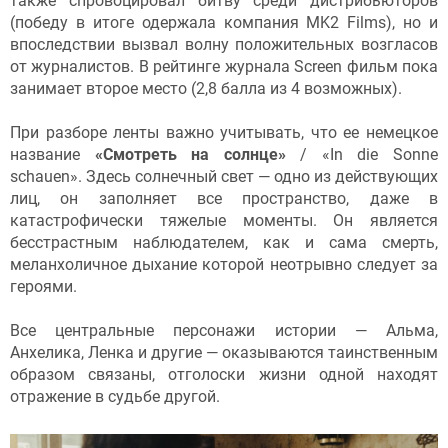
также спровоцировал битву среди дистрибьюторов
(победу в итоге одержала компания MK2 Films), но и
впоследствии вызвал волну положительных возгласов
от журналистов. В рейтинге журнала Screen фильм пока
занимает второе место (2,8 балла из 4 возможных).
При разборе ленты важно учитывать, что ее немецкое
название
«Смотреть на солнце»
/ «In die Sonne
schauen». Здесь солнечный свет — одно из действующих
лиц, он заполняет все пространство, даже в
катастрофически тяжелые моменты. Он является
бесстрастным наблюдателем, как и сама смерть,
меланхоличное дыхание которой неотрывно следует за
героями.
Все центральные персонажи истории — Альма,
Анхелика, Ленка и другие — оказываются таинственным
образом связаны, отголоски жизни одной находят
отражение в судьбе другой.