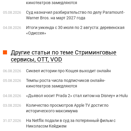
кинотеатров замедляются
Суд назначил разбирательство по делу Paramount-
05.08.2026
Warner Bros. на март 2027 года
Итоги уикенда с 30 июля по 2 августа: деревенская
04.08.2026
«Одиссея»
Другие статьи по теме Стриминговые
сервисы, OTT, VOD
Сиквел истории про Кощея выходит онлайн
06.08.2026
Темпы роста числа подписчиков онлайн-
05.08.2026
кинотеатров замедляются
«Дьявол носит Prada 2» стал хитом на Disney+ и Hulu
04.08.2026
Количество просмотров Apple TV достигло
03.08.2026
исторического максимума
На Netflix подали в суд за потерянный фильм с
31.07.2026
Николасом Кейджем