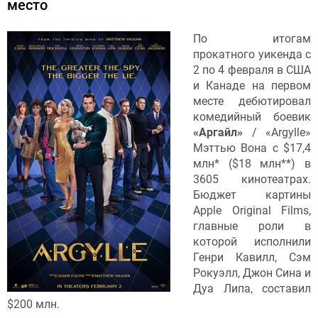
место
По итогам
прокатного уикенда с
2 по 4 февраля в США
и Канаде на первом
месте дебютировал
комедийный боевик
«Аргайл»
/ «Argylle»
Мэттью Вона с $17,4
млн* ($18 млн**) в
3605 кинотеатрах.
Бюджет картины
Apple Original Films,
главные роли в
которой исполнили
Генри Кавилл, Сэм
Рокуэлл, Джон Сина и
Дуа Липа, составил
$200 млн.