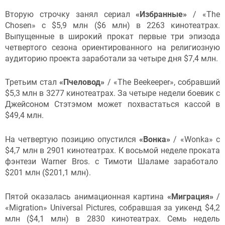
Вторую строчку занял сериал
«Избранные»
/ «The
Chosen» с $5,9 млн ($6 млн) в 2263 кинотеатрах.
Выпущенные в широкий прокат первые три эпизода
четвертого сезона ориентированного на религиозную
аудиторию проекта заработали за четыре дня $7,4 млн.
Третьим стал
«Пчеловод»
/ «The Beekeeper», собравший
$5,3 млн в 3277 кинотеатрах. За четыре недели боевик с
Джейсоном Стэтэмом может похвастаться кассой в
$49,4 млн.
На четвертую позицию опустился
«Вонка»
/ «Wonka» с
$4,7 млн в 2901 кинотеатрах. К восьмой неделе проката
фэнтези Warner Bros. с Тимоти Шаламе заработало
$201 млн ($201,1 млн).
Пятой оказалась анимационная картина
«Миграция»
/
«Migration» Universal Pictures, собравшая за уикенд $4,2
млн ($4,1 млн) в 2830 кинотеатрах. Семь недель