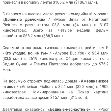
принесли в копилку ленты $106,2 млн ($106,1 млн).
С первого на шестое место рухнул комедийный мюзикл
«Дрянные девчонки»
/ «Mean Girls» от Paramount
Pictures с результатом $3,8 млн ($4 млн) в 3107
кинотеатрах. Всего за четыре недели фильм
заработал $66,2 млн ($66,3 млн).
Седьмой стала романтическая комедия с рейтингом R
«Кто угодно, но не ты»
/ «Anyone But You» c $3,4 млн
($3,5 млн) в 2619 кинотеатрах. Общая касса ленты с
Сидни Суини и Гленом Пауэллом добралась до $76,2
млн.
На восьмую строчку поднялась драма
«Американское
чтиво»
/ «American Fiction» с $2,4 млн ($2,3 млн) в 1902
кинотеатрах. Номинированная на Оскар картина
заработала за все время $15,1 млн ($15 млн).
Девятыми оказались
«Бедные-несчастные»
/ «Poor