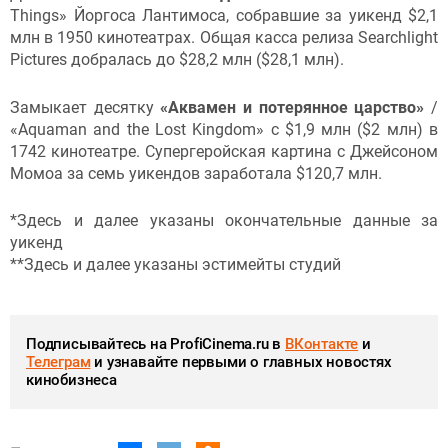
Things» Йоргоса Лантимоса, собравшие за уикенд $2,1
млн в 1950 кинотеатрах. Общая касса релиза Searchlight
Pictures добралась до $28,2 млн ($28,1 млн).
Замыкает десятку
«Аквамен и потерянное царство»
/
«Aquaman and the Lost Kingdom» с $1,9 млн ($2 млн) в
1742 кинотеатре. Супергеройская картина с Джейсоном
Момоа за семь уикендов заработала $120,7 млн.
*Здесь и далее указаны окончательные данные за
уикенд
**Здесь и далее указаны эстимейты студий
Подписывайтесь на ProfiCinema.ru в
ВКонтакте
и
Телеграм
и узнавайте первыми о главных новостях
кинобизнеса