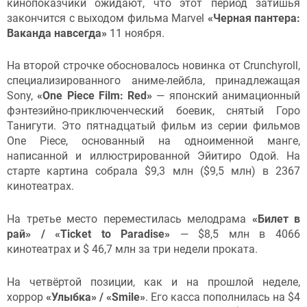
кинопоказчики ожидают, что этот период затишья
закончится с выходом фильма Marvel
«Черная пантера:
Ваканда навсегда»
11 ноября.
На второй строчке обосновалось новинка от Crunchyroll,
специализированного аниме-лейбла, принадлежащая
Sony,
«One Piece Film: Red»
— японский анимационный
фэнтезийно-приключенческий боевик, снятый Горо
Танигути. Это пятнадцатый фильм из серии фильмов
One Piece, основанный на одноименной манге,
написанной и иллюстрированной Эйитиро Одой
. На
старте картина собрала $9,3 млн ($9,5 млн) в 2367
кинотеатрах.
На третье место переместилась мелодрама
«Билет в
рай» / «Ticket to Paradise»
— $8,5 млн в 4066
кинотеатрах и $ 46,7
млн за три недели проката.
На четвёртой позиции, как и на прошлой неделе,
хоррор
«Улыбка» / «Smile»
. Его касса пополнилась на $4