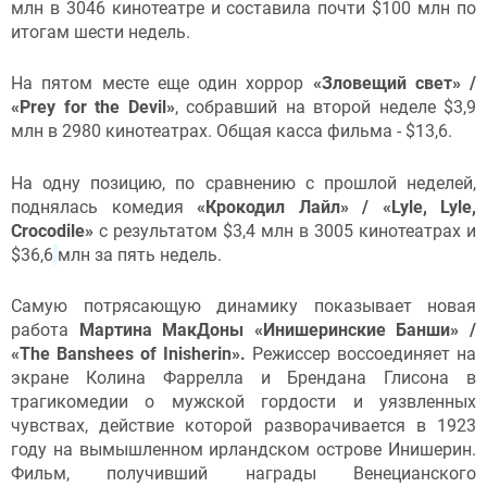
млн в 3046 кинотеатре и составила почти $100 млн по
итогам шести недель.
На пятом месте еще один хоррор
«Зловещий свет» /
«Prey for the Devil»
, собравший на второй неделе $3,9
млн в 2980 кинотеатрах. Общая касса фильма - $13,6
.
На одну позицию, по сравнению с прошлой неделей,
поднялась комедия
«Крокодил Лайл» / «Lyle, Lyle,
Crocodile»
с результатом $3,4 млн в 3005 кинотеатрах и
$36,6
млн за пять недель.
Самую потрясающую динамику показывает
новая
работа
Мартина МакДоны «Инишеринские Банши» /
«The Banshees of Inisherin».
Режиссер воссоединяет на
экране
Колина Фаррелла и Брендана Глисона в
трагикомедии о мужской гордости и уязвленных
чувствах, действие которой разворачивается в 1923
году на вымышленном ирландском острове Инишерин.
Фильм, получивший награды Венецианского