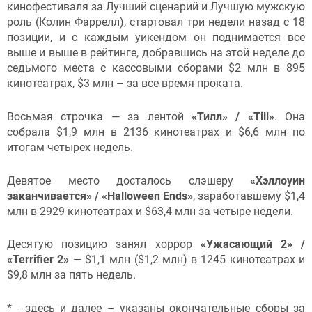
кинофестиваля за Лучший сценарий и Лучшую мужскую
роль (Колин Фаррелл), стартовал три недели назад с 18
позиции, и с каждым уикендом он поднимается все
выше и выше в рейтинге, добравшись на этой неделе до
седьмого места с кассовыми сборами $2 млн в 895
кинотеатрах, $3 млн – за все время проката.
Восьмая
строчка — за лентой
«Тилл» / «Till»
. Она
собрала $1,9 млн в 2136 кинотеатрах и $6,6 млн по
итогам четырех недель.
Девятое место досталось слэшеру
«Хэллоуин
заканчивается» / «Halloween Ends»
, заработавшему $1,4
млн в 2929 кинотеатрах и $63,4
млн за четыре недели.
Десятую позицию занял хоррор
«Ужасающий 2» /
«Terrifier 2»
— $1,1 млн ($1,2 млн) в 1245 кинотеатрах и
$9,8 млн за пять недель.
* - здесь и далее – указаны окончательные сборы за