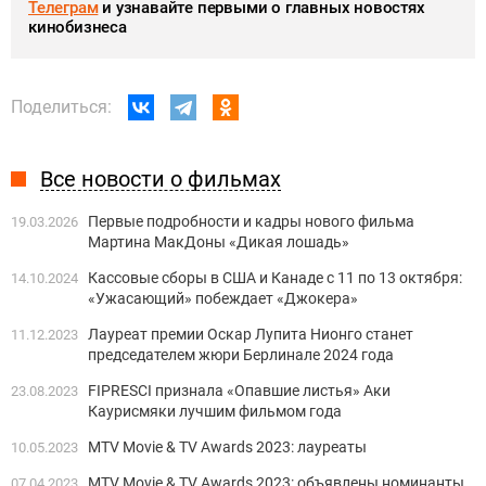
Телеграм
и узнавайте первыми о главных новостях
кинобизнеса
Поделиться:
Все новости о фильмах
Первые подробности и кадры нового фильма
19.03.2026
Мартина МакДоны «Дикая лошадь»
Кассовые сборы в США и Канаде с 11 по 13 октября:
14.10.2024
«Ужасающий» побеждает «Джокера»
Лауреат премии Оскар Лупита Нионго станет
11.12.2023
председателем жюри Берлинале 2024 года
FIPRESCI признала «Опавшие листья» Аки
23.08.2023
Каурисмяки лучшим фильмом года
MTV Movie & TV Awards 2023: лауреаты
10.05.2023
MTV Movie & TV Awards 2023: объявлены номинанты
07.04.2023