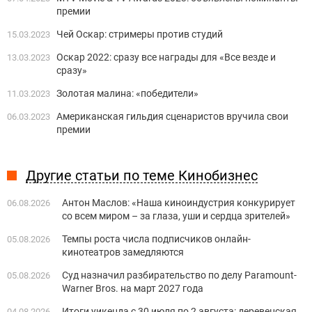
премии
Чей Оскар: стримеры против студий
15.03.2023
Оскар 2022: сразу все награды для «Все везде и
13.03.2023
сразу»
Золотая малина: «победители»
11.03.2023
Американская гильдия сценаристов вручила свои
06.03.2023
премии
Другие статьи по теме Кинобизнес
Антон Маслов: «Наша киноиндустрия конкурирует
06.08.2026
со всем миром – за глаза, уши и сердца зрителей»
Темпы роста числа подписчиков онлайн-
05.08.2026
кинотеатров замедляются
Суд назначил разбирательство по делу Paramount-
05.08.2026
Warner Bros. на март 2027 года
Итоги уикенда с 30 июля по 2 августа: деревенская
04.08.2026