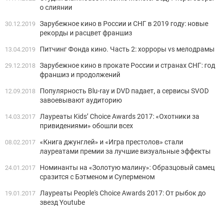
о слиянии
Зарубежное кино в России и СНГ в 2019 году: новые
30.12.2019
рекорды и расцвет франшиз
Питчинг Фонда кино. Часть 2: хорроры vs мелодрамы
13.04.2019
Зарубежное кино в прокате России и странах СНГ: год
29.12.2018
франшиз и продолжений
Популярность Blu-ray и DVD падает, а сервисы SVOD
12.09.2018
завоевывают аудиторию
Лауреаты Kids’ Choice Awards 2017: «Охотники за
14.03.2017
привидениями» обошли всех
«Книга джунглей» и «Игра престолов» стали
08.02.2017
лауреатами премии за лучшие визуальные эффекты
Номинанты на «Золотую малину»: Образцовый самец
24.01.2017
сразится с Бэтменом и Суперменом
Лауреаты People's Choice Awards 2017: От рыбок до
19.01.2017
звезд Youtube