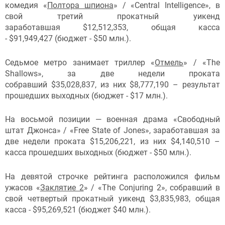
комедия «
Полтора шпиона
» / «Central Intelligence», в
свой третий прокатный уикенд
заработавшая $12,512,353, общая касса
- $91,949,427 (бюджет - $50 млн.).
Седьмое метро занимает триллер «
Отмель
» / «The
Shallows», за две недели проката
собравший $35,028,837, из них $8,777,190 – результат
прошедших выходных (бюджет - $17 млн.).
На восьмой позиции — военная драма «Свободный
штат Джонса» / «Free State of Jones», заработавшая за
две недели проката $15,206,221, из них $4,140,510 –
касса прошедших выходных (бюджет - $50 млн.).
На девятой строчке рейтинга расположился фильм
ужасов «
Заклятие 2
» / «The Conjuring 2», собравший в
свой четвертый прокатный уикенд $3,835,983, общая
касса - $95,269,521 (бюджет $40 млн.).