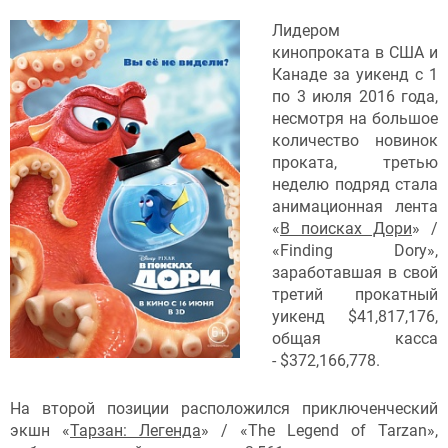
Лидером
кинопроката в США и
Канаде за уикенд с 1
по 3 июля 2016 года,
несмотря на большое
количество новинок
проката, третью
неделю подряд стала
анимационная лента
«
В поисках Дори
» /
«Finding Dory»,
заработавшая в свой
третий прокатный
уикенд $41,817,176,
общая касса
- $372,166,778.
На второй позиции расположился приключенческий
экшн «
Тарзан: Легенда
» / «The Legend of Tarzan»,