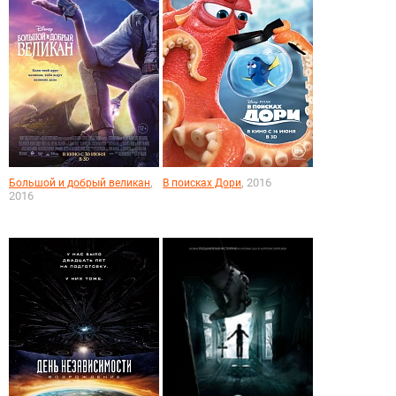
,
, 2016
Большой и добрый великан
В поисках Дори
2016