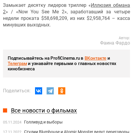
Замыкает десятку лидеров триллер «
Иллюзия обмана
2
» / «Now You See Me 2», заработавший за четыре
недели проката $58,698,209, из них $2,958,764 – касса
минувших выходных.
Автор:
Фаина Фардо
Подписывайтесь на ProfiCinema.ru в
ВКонтакте
и
Телеграм
и узнавайте первыми о главных новостях
кинобизнеса
Поделиться:
Все новости о фильмах
Голливуд и выборы
05.11.2024
Студии Blumhouse и Atomic Monster ведут переговоры
17.11.2022