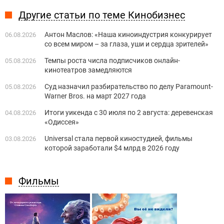
Другие статьи по теме Кинобизнес
Антон Маслов: «Наша киноиндустрия конкурирует
06.08.2026
со всем миром – за глаза, уши и сердца зрителей»
Темпы роста числа подписчиков онлайн-
05.08.2026
кинотеатров замедляются
Суд назначил разбирательство по делу Paramount-
05.08.2026
Warner Bros. на март 2027 года
Итоги уикенда с 30 июля по 2 августа: деревенская
04.08.2026
«Одиссея»
Universal стала первой киностудией, фильмы
03.08.2026
которой заработали $4 млрд в 2026 году
Фильмы