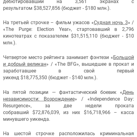
дебютировавший на 3,561 экранах с
результатом $38,527,856 (бюджет - $180 млн.).
На третьей строчке – фильм ужасов «
Судная ночь 3
» /
«The Purge: Election Year», стартовавший в 2,796
кинотеатрах с показателем $31,515,110 (бюджет - $10
млн.).
Четвертое место рейтинга занимает фэнтези «
Большой
и добрый великан
» / «The BFG», вышедшее в прокат и
заработавшее в свой первый
уикенд $18,775,350 (бюджет - $140 млн.).
На пятой позиции — фантастический боевик «
День
независимости: Возрождение
» / «Independence Day:
Resurgence», за две недели проката
собравший $72,876,039, из них $16,718,966 – касса
минувшего уикенда.
На шестой строчке расположилась криминальная