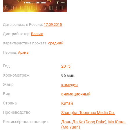
Дата релиза в России:
17.09.2015
Дистрибьютор:
Вольга
Характеристика проката:
средний
Период:
Архив
Год
2015
Хронометраж
96 мин.
Жанр
комедия
Вид
анимационный
Страна
Китай
Производство
Shanghai Toonmax Media Co.
Режиссёр-постановщик
Донь Да Ке (Dong Dake)
,
Ма Юань
(Ma Yuan)