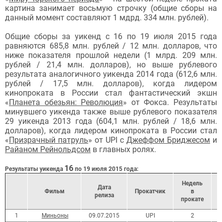
картина занимает восьмую строчку (общие сборы на
данный момент составляют 1 мдрд. 334 млн. рублей).
Общие сборы за уикенд с 16 по 19 июля 2015 года
равняются 685,8 млн. рублей / 12 млн. долларов, что
ниже показателя прошлой недели (1 млрд. 209 млн.
рублей / 21,4
млн. долларов), но выше рублевого
результата аналогичного уикенда 2014 года (612,6
млн.
рублей / 17,5 млн. долларов), когда лидером
кинопроката в России стал
фантастический экшн
«
Планета обезьян: Революция
» от Фокса.
Результаты
минувшего уикенда также выше рублевого показателя
29 уикенда 2013 года (
604,1
млн. рублей / 18,6 млн.
долларов), когда лидером кинопроката в России стал
«
Призрачный патруль
» от UPI с
Джеффом Бриджесом
и
Райаном Рейнольдсом
в главных ролях.
16
Результаты уикенда
по 19 июля 2015 года:
Недель
Дата
Фильм
Прокатчик
в
релиз
а
прокате
1
Миньоны
09.07.2015
UPI
2