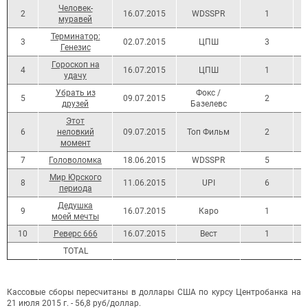
Человек-
2
16.07.2015
WDSSPR
1
муравей
Терминатор:
3
02.07.2015
ЦПШ
3
Генезис
Гороскоп на
4
16.07.2015
ЦПШ
1
удачу
Убрать из
Фокс /
5
09.07.2015
2
друзей
Базелевс
Этот
6
неловкий
09.07.2015
Топ Фильм
2
момент
7
Головоломка
18.06.2015
WDSSPR
5
Мир Юрского
8
11.06.2015
UPI
6
периода
Дедушка
9
16.07.2015
Каро
1
моей мечты
10
Реверс 666
16.07.2015
Вест
1
ТОТАL
Кассовые сборы пересчитаны в доллары США по курсу Центробанка на
21 июля 2015 г. - 56,8 руб/доллар.