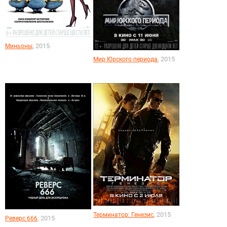
, 2015
Миньоны
, 2015
Мир Юрского периода
, 2015
Терминатор: Генезис
, 2015
Реверс 666