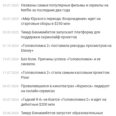
Названы самые популярные фильмы и сериалы на
24.07.2025
Netflix за последние два года
«Мир Юрского периода: Возрождение» идет на
03.07.2025
стартовые сборы в $250 млн
Тимур Бекмамбетов запускает платформу для
05.03.2025
поддержки скринлайф-проектов
«Головоломка 2» поставила рекорды просмотров на
01.10.2024
Disney+
Без боли. Причины успеха «Головоломки» и ее
19.07.2024
сиквела
«Головоломка 2» стала самым кассовым проектом
11.07.2024
Pixar
Провалившаяся в кинотеатрах «Фуриоса» лидирует
04.07.2024
на онлайн-сервисах
«Гадкий Я 4» не боится «Головоломки 2» и идет на
03.07.2024
дебютные $200 млн
Тимур Бекмамбетов запустит образовательные
25.06.2024