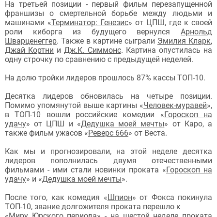
На третьей позиции - первый фильм перезапущенной
франшизы о смертельной борьбе между людьми и
машинами «
Терминатор: Генезис
» от ЦПШ, где к своей
роли киборга из будущего вернулся
Арнольд
Шварценеггер
. Также в картине сыграли
Эмилия Кларк
,
Джай Кортни
и
Дж.К. Симмонс
. Картина опустилась на
одну строчку по сравнению с предыдущей неделей.
На долю тройки лидеров прошлось 87% кассы ТОП-10.
Десятка лидеров обновилась на четыре позиции.
Помимо упомянутой выше картины
«
Человек-муравей
»,
в ТОП-10 вошли российские комедии
«
Гороскоп на
удачу
»
от ЦПШ
и
«
Дедушка моей мечты
» от Каро, а
также
фильм ужасов «
Реверс 666
» от Веста.
Как мы и прогнозировали, на этой неделе десятка
лидеров пополнилась двумя
отечественными
фильмами - ими стали новинки проката
«
Гороскоп на
удачу
»
и
«
Дедушка моей мечты
»
.
После того, как
комедия «
Шпион
» от Фокса покинула
ТОП-10, звание
долгожителя проката перешло к
«
Миру Юрского периода
»
- на шестой неделе проката