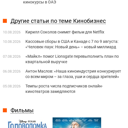
кинокурсы в ОАЭ
Другие статьи по теме Кинобизнес
Кирилл Соколов снимет фильм для Netflix
10.08.2026
Кассовые сборы в США и Канаде с 7 по 9 августа:
10.08.2026
«Человек-паук: Новый день» – новый миллиард
«Майкл» помог Lionsgate перевыполнить план по
07.08.2026
квартальной выручке
Антон Маслов: «Наша киноиндустрия конкурирует
06.08.2026
со всем миром – за глаза, уши и сердца зрителей»
Темпы роста числа подписчиков онлайн-
05.08.2026
кинотеатров замедляются
Фильмы