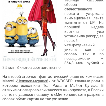
таблице кассовых
сборов
отечественного
проката удержала
анимационная лента
«
» от UPI. На
Миньоны
прошлой неделе
картина уже
установила рекорд за
первый
четырехдневный
уикенд как по
сборам, так и по
посещаемости –
864,8 млн. рублей и
3,5 млн. билетов соответственно.
На второй строчке - фантастический экшн по комиксам
Marvel «
Человек-муравей
» от WDSSPR, главные роли в
котором исполнили
Пол Радд
и
Майкл Дуглас
. В
отличие от североамериканского кинопроката, в России
ленте не удалось подвинуть «
Миньонов
», хотя разрыв в
сборах обеих картин не так уж велик.