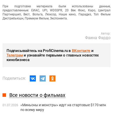
При подготовке материала были использованы данные,
предоставленные: ЕИАС, UPI, WDSSPR, 20 Век Фокс, Каро, Централ
Партнершип, Вест, Вольга, Люксор, Наше кино, Парадиз, Топ Фильм
Дистрибьюшн, Премиум Фильм, Экспонента.
Автор:
Фаина Фардо
Подписывайтесь на ProfiCinema.ru в
ВКонтакте
и
Телеграм
и узнавайте первыми о главных новостях
кинобизнеса
Поделиться:
Все новости о фильмах
«Миньоны и монстры» идут на стартовые $170 млн
01.07.2026
по всему миру