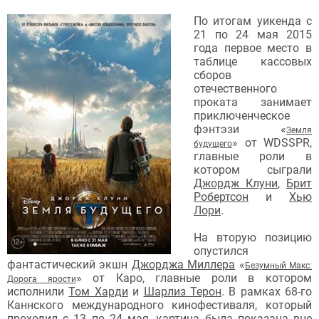
По итогам уикенда с
21 по 24 мая 2015
года первое место в
таблице кассовых
сборов
отечественного
проката занимает
приключенческое
фэнтэзи
«
Земля
»
от WDSSPR,
будущего
главные роли в
котором сыграли
Джордж Клуни
,
Брит
Робертсон
и
Хью
Лори
.
На вторую позицию
опустился
фантастический экшн
Джорджа Миллера
«
Безумный Макс:
»
от Каро, главные роли в котором
Дорога ярости
исполнили
Том Харди
и
Шарлиз Терон
. В рамках 68-го
Каннского международного кинофестиваля, который
проходил с 13 по 24 мая,
картина была показана вне