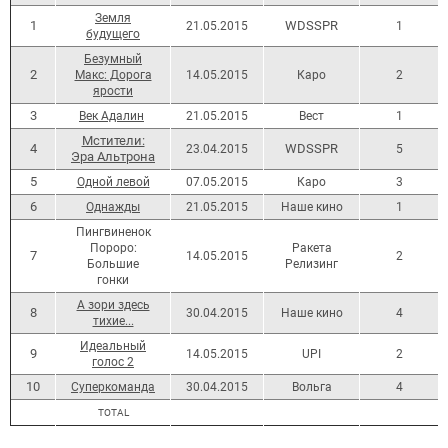
Земля
1
WDSSPR
21.05.2015
1
будущего
Безумный
2
Макс: Дорога
14.05.2015
Каро
2
ярости
3
Век Адалин
21.05.2015
Вест
1
Мстители:
4
WDSSPR
23.04.2015
5
Эра Альтрона
5
Одной левой
07.05.2015
Каро
3
6
Однажды
21.05.2015
Наше кино
1
Пингвиненок
Пороро:
Ракета
7
14.05.2015
2
Большие
Релизинг
гонки
А зори здесь
8
30.04.2015
Наше кино
4
тихие...
Идеальный
9
14.05.2015
UPI
2
голос 2
10
Суперкоманда
30.04.2015
Вольга
4
ТОТАL