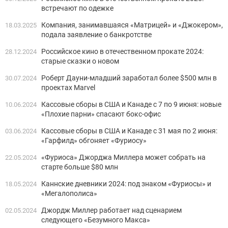
встречают по одежке
Компания, занимавшаяся «Матрицей» и «Джокером»,
18.03.2025
подала заявление о банкротстве
Российское кино в отечественном прокате 2024:
28.12.2024
старые сказки о новом
Роберт Дауни-младший заработал более $500 млн в
30.07.2024
проектах Marvel
Кассовые сборы в США и Канаде с 7 по 9 июня: новые
10.06.2024
«Плохие парни» спасают бокс-офис
Кассовые сборы в США и Канаде с 31 мая по 2 июня:
03.06.2024
«Гарфилд» обгоняет «Фуриосу»
«Фуриоса» Джорджа Миллера может собрать на
22.05.2024
старте больше $80 млн
Каннские дневники 2024: под знаком «Фуриосы» и
18.05.2024
«Мегалополиса»
Джордж Миллер работает над сценарием
02.05.2024
следующего «Безумного Макса»