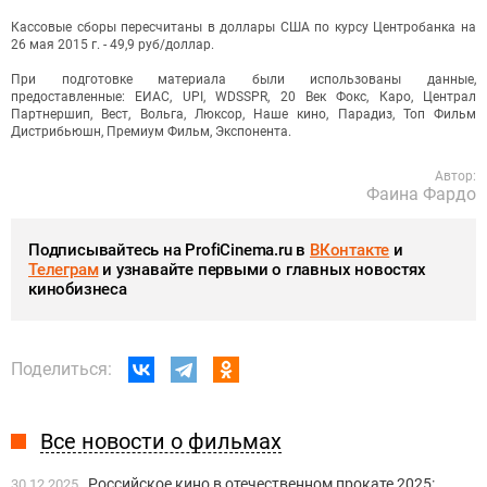
Кассовые сборы пересчитаны в доллары США по курсу Центробанка на
26 мая 2015 г. - 49,9 руб/доллар.
При подготовке материала были использованы данные,
предоставленные: ЕИАС, UPI, WDSSPR, 20 Век Фокс, Каро, Централ
Партнершип, Вест, Вольга, Люксор, Наше кино, Парадиз, Топ Фильм
Дистрибьюшн, Премиум Фильм, Экспонента.
Автор:
Фаина Фардо
Подписывайтесь на ProfiCinema.ru в
ВКонтакте
и
Телеграм
и узнавайте первыми о главных новостях
кинобизнеса
Поделиться:
Все новости о фильмах
Российское кино в отечественном прокате 2025:
30.12.2025