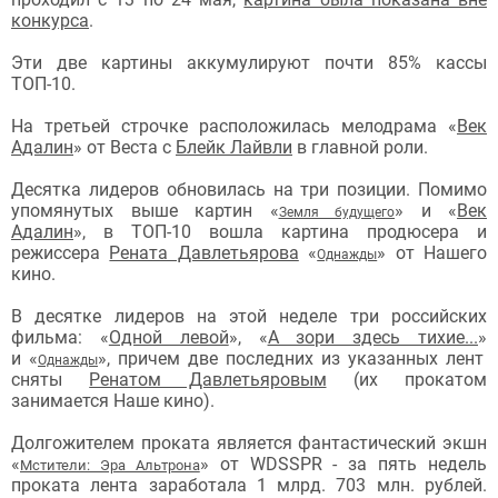
конкурса
.
Эти две картины аккумулируют почти 85% кассы
ТОП-10.
На третьей строчке
расположилась
мелодрама «
Век
Адалин
» от Веста с
Блейк Лайвли
в главной роли.
Десятка лидеров обновилась на три позиции. Помимо
упомянутых выше картин
«
» и
«
Век
Земля будущего
Адалин
»
,
в ТОП-10 вошла картина продюсера и
режиссера
Рената Давлетьярова
«
» от Нашего
Однажды
кино.
В десятке лидеров на этой неделе три российских
фильма:
«
Одной левой
»,
«
А зори здесь тихие...
»
и
«
»
, причем две последних из указанных лент
Однажды
сняты
Ренатом Давлетьяровым
(их прокатом
занимается Наше кино).
Д
олгожителем проката является фантастический экшн
«
»
от WDSSPR - за пять недель
Мстители: Эра Альтрона
проката лента заработала
1 млрд. 703 млн. рублей.