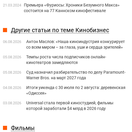
Премьера «Фуриосы: Хроники Безумного Макса»
21.03.2024
состоится на 77 Каннском кинофестивале
Другие статьи по теме Кинобизнес
Антон Маслов: «Наша киноиндустрия конкурирует
06.08.2026
со всем миром – за глаза, уши и сердца зрителей»
Темпы роста числа подписчиков онлайн-
05.08.2026
кинотеатров замедляются
Суд назначил разбирательство по делу Paramount-
05.08.2026
Warner Bros. на март 2027 года
Итоги уикенда с 30 июля по 2 августа: деревенская
04.08.2026
«Одиссея»
Universal стала первой киностудией, фильмы
03.08.2026
которой заработали $4 млрд в 2026 году
Фильмы