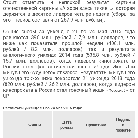
Стоит отметить и неплохой результат картины
отечественной картины «
А зори здесь тихие...
», которая
держится в десятке лидеров четыре недели (сборы за
этот период составляют 267,9 млн. рублей).
Общие сборы за уикенд с 21 по 24 мая 2015 года
равняются 396 млн. рублей / 7,9 млн. долларов, что
ниже как показателя прошлой недели (408,1 млн.
рублей / 8,2
млн. долларов
), так и результата
аналогичного уикенда 2014 года (535,8 млн. рублей /
15,7 млн. долларов), когда лидером кинопроката в
России стал
фантастический экшн
«
Люди Икс: Дни
минувшего будущего
»
от Фокса.
Результаты минувшего
уикенда также ниже показателя 21 уикенда 2013 года
(
820
млн. рублей / 26,2 млн. долларов), когда лидером
кинопроката в России стал гоночный экшн
«
» от
Форсаж 6
UPI
.
21
Результаты уикенда
по 24 мая 2015 года:
Недель
Дата
Фильм
Прокатчик
в
релиз
а
прокате