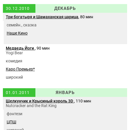
ДЕКАБРЬ
30.12.2010
Три богатыря и Шамаханская царица
, 80 мин
семейн., сказка
Наше Кино
Медведь Йоги
, 90 мин
Yogi Bear
комедия
Каро Премьер*
широкий
ЯНВАРЬ
01.01.2011
Щелкунчик и Крысиный король 3D
, 110 мин
Nutcracker and the Rat King
фэнтези
ЦПШ