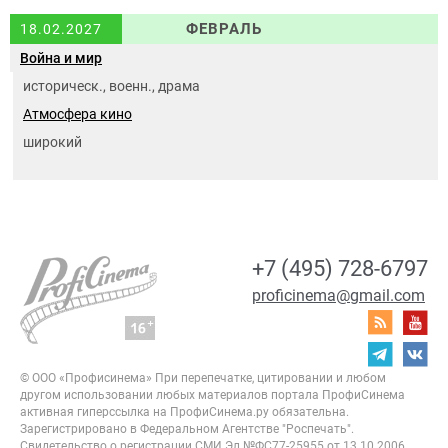
ФЕВРАЛЬ
18.02.2027
Война и мир
историческ., военн., драма
Атмосфера кино
широкий
+7 (495) 728-6797
proficinema@gmail.com
© ООО «Профисинема»
При перепечатке, цитировании и любом
другом использовании любых материалов портала
ПрофиСинема
активная гиперссылка на ПрофиСинема.ру обязательна.
Зарегистрировано в Федеральном Агентстве "Роспечать".
Свидетельство о регистрации
СМИ Эл.№ФС77-25955 от 13.10.2006