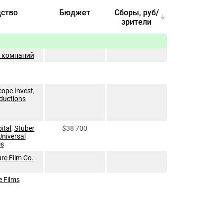
ство
Бюджет
Cборы, руб/
зрители
а компаний
cope Invest
,
ductions
ital
,
Stuber
$38 700
Universal
es
ure Film Co.
 Films