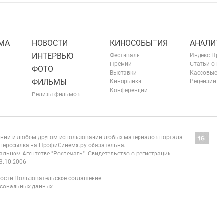
МА
НОВОСТИ
КИНОСОБЫТИЯ
АНАЛИ
ИНТЕРВЬЮ
Фестивали
Индекс П
Премии
Статьи о
ФОТО
Выставки
Кассовые
ФИЛЬМЫ
Кинорынки
Рецензии
Конференции
Релизы фильмов
ании и любом другом использовании любых материалов портала
перссылка на ПрофиСинема.ру обязательна.
альном Агентстве "Роспечать". Свидетельство о регистрации
3.10.2006
ости
Пользовательское соглашение
рсональных данных