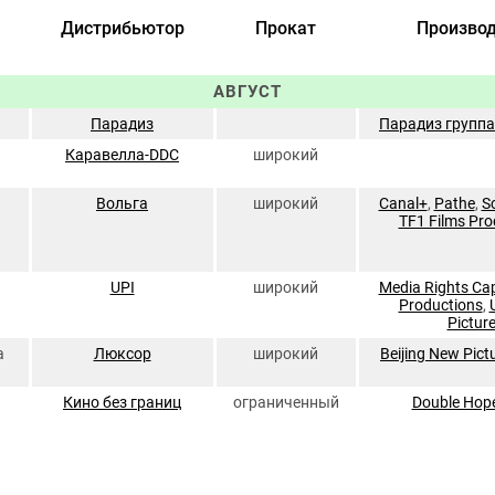
Дистрибьютор
Прокат
Производ
АВГУСТ
Парадиз
Парадиз групп
Каравелла-DDC
широкий
Вольга
широкий
Canal+
,
Pathe
,
S
TF1 Films Pro
UPI
широкий
Media Rights Cap
Productions
,
Pictur
а
Люксор
широкий
Beijing New Pict
Кино без границ
ограниченный
Double Hope