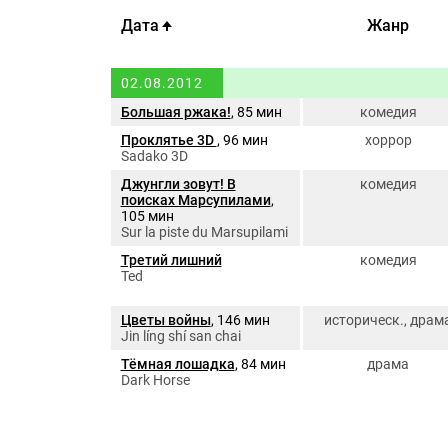
Дата
Жанр
02.08.2012
Большая ржака!
, 85 мин
комедия
Проклятье 3D
, 96 мин
хоррор
Sadako 3D
Джунгли зовут! В
комедия
поисках Марсупилами
,
105 мин
Sur la piste du Marsupilami
Третий лишний
комедия
Ted
Цветы войны
, 146 мин
историческ., драм
Jin líng shí san chai
Тёмная лошадка
, 84 мин
драма
Dark Horse