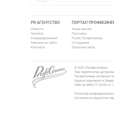
Реклама
PR АГЕНТСТВО
ПОРТАЛ ПРОФИСИНЕ
Новости
Наша миссия
Проекты
Партнеры
Спецпредложения
Ролик ПрофиСинема
Реклама на сайте
Сотрудники
Контакты
Обратная связь
© ООО «Профисинема»
При перепечатке, цитиров
ПрофиСинема активная ги
Зарегистрировано в Федер
СМИ Эл.№ФС77-25955 от 1
Политика конфиденциальн
Согласие на обработку пе