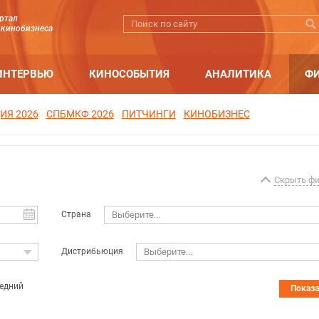
ртал
 кинобизнеса
ИНТЕРВЬЮ
КИНОСОБЫТИЯ
АНАЛИТИКА
Ф
ИЯ 2026
СПБМКФ 2026
ПИТЧИНГИ
КИНОБИЗНЕС
Скрыть ф
Страна
Выберите...
Дистрибьюция
Выберите...
едний
Показ