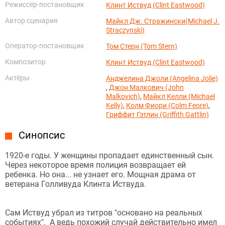
Режиссёр-постановщик
Клинт Иствуд (Clint Eastwood)
Автор сценария
Майкл Дж. Стражински(Michael J.
Straczynski)
Оператор-постановщик
Том Стерн (Tom Stern)
Композитор
Клинт Иствуд (Clint Eastwood)
Актёры
Анджелина Джоли (Angelina Jolie)
,
Джон Малкович (John
Malkovich)
,
Майкл Келли (Michael
Kelly)
,
Колм Фиори (Colm Feore)
,
Гриффит Гэтлин (Griffith Gattlin)
Синопсис
1920-е годы. У женщины пропадает единственный сын.
Через некоторое время полиция возвращает ей
ребенка. Но она... не узнает его. Мощная драма от
ветерана Голливуда Клинта Иствуда.
Сам Иствуд убрал из титров "основано на реальных
событиях". А ведь похожий случай действительно имел