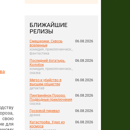
БЛИЖАЙШИЕ
РЕЛИЗЫ
Смешарики. Сквозь
06.08.2026
вселенные
комедия, приключенческ.,
фантастика
Последний богатырь.
06.08.2026
Колобок
комедия, приключенческ.,
ва
сказка
Мегрэ и убийство в
06.08.2026
высшем обществе
детектив
Пингвинёнок Пороро.
06.08.2026
Подводные приключения
сказка
одству
Грозовой перевал
06.08.2026
ороза,
драма
а свою
Катастрофа. Удар из
06.08.2026
ие для
космоса
анному