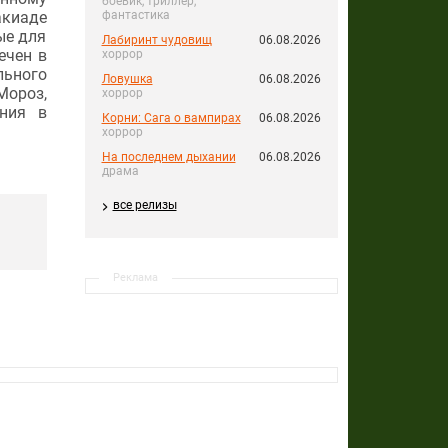
боевик, триллер,
акиаде
фантастика
ые для
Лабиринт чудовищ
06.08.2026
ечен в
хоррор
льного
Ловушка
06.08.2026
Мороз,
хоррор
ения в
Корни: Сага о вампирах
06.08.2026
хоррор
На последнем дыхании
06.08.2026
драма
все релизы
Реклама