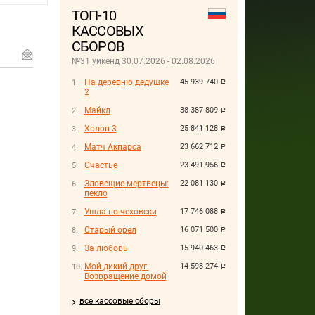
ТОП-10
КАССОВЫХ
СБОРОВ
№31 уикенд 30.07.2026 - 02.08.2026
На деревню дедушке
45 939 740
руб.
2
Майкл
38 387 809
руб.
Холоп 3
25 841 128
руб.
Матч Акпарса
23 662 712
руб.
Счастье
23 491 956
руб.
Зловещие мертвецы:
22 081 130
руб.
пекло
Ушла по-чеховски
17 746 088
руб.
Старый орел
16 071 500
руб.
За любовь
15 940 463
руб.
Мой дикий друг.
14 598 274
руб.
Возвращение домой
все кассовые сборы