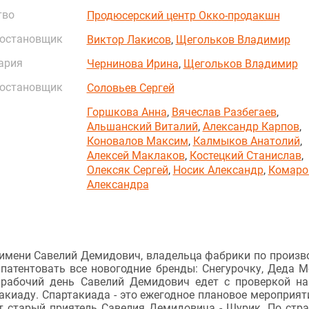
тво
Продюсерский центр Окко-продакшн
постановщик
Виктор Лакисов
,
Щегольков Владимир
ария
Чернинова Ирина
,
Щегольков Владимир
постановщик
Соловьев Сергей
Горшкова Анна
,
Вячеслав Разбегаев
,
Альшанский Виталий
,
Александр Карпов
,
Коновалов Максим
,
Калмыков Анатолий
,
Алексей Маклаков
,
Костецкий Станислав
,
Олексяк Сергей
,
Носик Александр
,
Комаро
Александра
 имени Савелий Демидович, владельца фабрики по произв
патентовать все новогодние бренды: Снегурочку, Деда М
 рабочий день Савелий Демидович едет с проверкой н
акиаду. Спартакиада - это ежегодное плановое мероприят
ет старый приятель Савелия Демидовича - Шурик. По стр