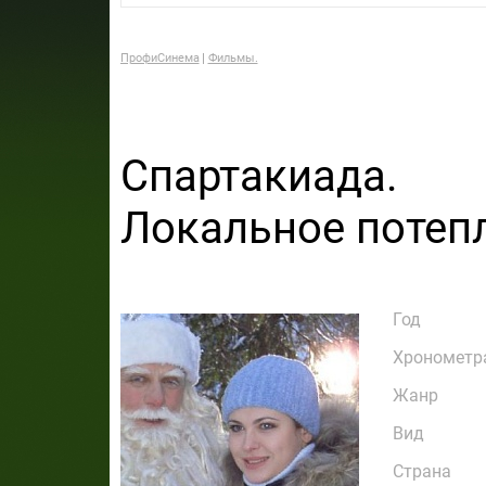
ПрофиСинема
Фильмы.
Спартакиада.
Локальное потеп
Год
Хронометр
Жанр
Вид
Страна