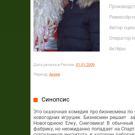
Производс
Режиссёр-
Автор сцен
Оператор-
Актёры
Дата релиза в России:
01.01.2009
Период:
Архив
Синопсис
Это сказочная комедия про бизнесмена по
новогодних игрушек. Бизнесмен решает за
Новогоднюю Елку, Снеговика! В обычный
фабрику, но неожиданно попадает на Спарт
сотрудников института, в котором работа