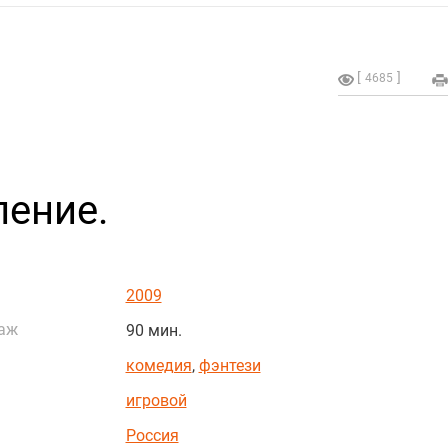
4685
ление.
2009
аж
90 мин.
комедия
,
фэнтези
игровой
Россия