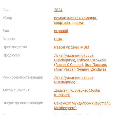
Год
2024
Жанр
романтическая комедия
,
спортивн.
,
драма
Вид
игровой
Страна
США
Производство
Pascal Pictures
,
MGM
Продюсер
Лука Гуаданьино (Luca
Guadagnino)
,
Рэйчел О’Коннор
(Rachel O'Connor)
,
Эми Паскаль
(Amy Pascal)
,
Зендея (Zendaya)
Режиссёр-постановщик
Лука Гуаданьино (Luca
Guadagnino)
Автор сценария
Джастин Куритцкес (Justin
Kuritzkes)
Оператор-постановщик
Сайомбху Мукдипром (Sayombhu
Mukdeeprom)