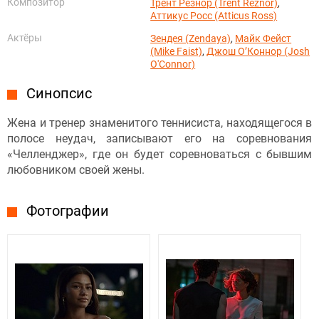
Композитор
Трент Резнор (Trent Reznor)
,
Аттикус Росс (Atticus Ross)
Актёры
Зендея (Zendaya)
,
Майк Фейст
(Mike Faist)
,
Джош О’Коннор (Josh
O'Connor)
Синопсис
Жена и тренер знаменитого теннисиста, находящегося в
полосе неудач, записывают его на соревнования
«Челленджер», где он будет соревноваться с бывшим
любовником своей жены.
Фотографии