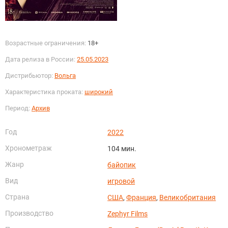
Возрастные ограничения:
18+
Дата релиза в России:
25.05.2023
Дистрибьютор:
Вольга
Характеристика проката:
широкий
Период:
Архив
Год
2022
Хронометраж
104 мин.
Жанр
байопик
Вид
игровой
Страна
США
,
Франция
,
Великобритания
Производство
Zephyr Films