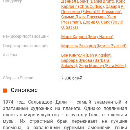
Продюсер
Дэниэл Брант (Daniel Brunt)
,
Крис
Карлинг (Chris Curling)
,
Эдвард Р.
Прессман (Edward R. Pressman)
,
Сэмми Джек Прессман (Sam
Pressman)
,
Дэвид О. Сакс (David
O. Sacks)
Режиссёр-постановщик
Мэри Хэррон (Mary Harron)
Оператор-постановщик
Марсель Зюскинд (Marcel Zyskind)
Актёры
Бен Кингсли (Ben Kingsley)
,
Барбара Зукова (Barbara
Sukowa)
,
Эзра Миллер (Ezra Miller)
Сборы в России
7 830 649
руб.
Синопсис
1974 год. Сальвадор Дали — самый знаменитый и
эпатажный художник на планете. Однако подлинная
власть в мире искусства — в руках у Галы, его жены и
музы. Их страстный брак переживает не лучшие
времена, а охваченный бурными эмоциями гений