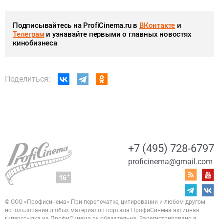
Подписывайтесь на ProfiCinema.ru в
ВКонтакте
и
Телеграм
и узнавайте первыми о главных новостях
кинобизнеса
Поделиться:
+7 (495) 728-6797
proficinema@gmail.com
© ООО «Профисинема»
При перепечатке, цитировании и любом другом
использовании любых материалов портала
ПрофиСинема активная
гиперссылка на ПрофиСинема.ру обязательна.
Зарегистрировано в