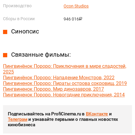
Производство
Ocon Studios
Сборы в России
946 016
руб.
Синопсис
Связанные фильмы:
Пингвинёнок Пороро: Приключения в мире сладостей,
2025
Пингвинёнок Пороро: Нападение Монстров, 2022
Пингвиненок Пороро: Пираты острова сокровищ, 2019
Пингвиненок Пороро. Мир динозавров, 2017
Пингвиненок Пороро. Новогодние приключения, 2014
Подписывайтесь на ProfiCinema.ru в
ВКонтакте
и
Телеграм
и узнавайте первыми о главных новостях
кинобизнеса