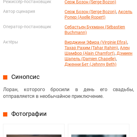
Режиссёр-постановщик
Серж Бозон (Serge Bozon)
Автор сценария
Серж Бозон (Serge Bozon)
,
Аксель
Ропер (Axelle Ropert)
Оператор-постановщик
Себастьен Бухманн (Sébastien
Buchmann)
Актёры
Вирджини Эфира (Virginie Efira)
,
Тахар Рахим (Tahar Rahim)
,
Ален
Шамфор (Alain Chamfort)
,
Дэмиен
Шапель (Damien Chapelle)
,
Дженни Бет (Jehnny Beth)
Синопсис
Лоран, которого бросили в день его свадьбы,
отправляется в необычайное приключение.
Фотографии