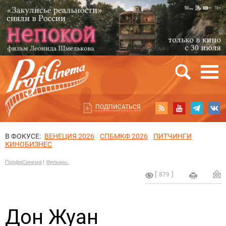
ПОДПИСАТЬСЯ
В ФОКУСЕ:
ВЕНЕЦИЯ 2026
СПБМКФ 2026
ПИТЧИНГИ
КИНОБИЗНЕС
ПрофиСинема
Фильмы.
879
Дон Жуан