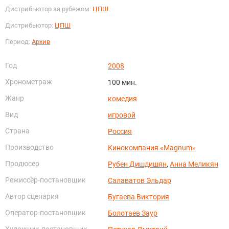
Дистрибьютор за рубежом:
ЦПШ
Дистрибьютор:
ЦПШ
Период:
Архив
Год
2008
Хронометраж
100 мин.
Жанр
комедия
Вид
игровой
Страна
Россия
Производство
Кинокомпания «Magnum»
Продюсер
Рубен Дишдишян
,
Анна Меликян
Режиссёр-постановщик
Салаватов Эльдар
Автор сценария
Бугаева Виктория
Оператор-постановщик
Болотаев Заур
Художник-постановщик