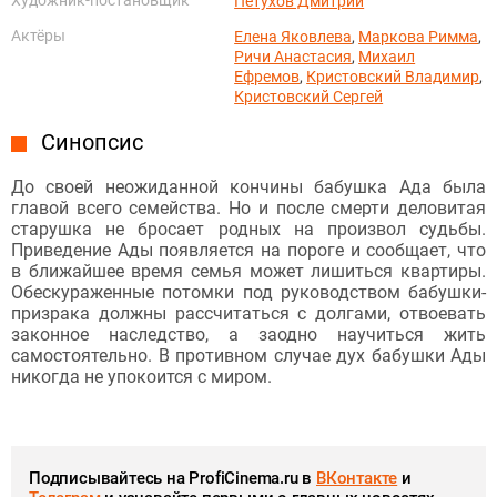
Петухов Дмитрий
Актёры
Елена Яковлева
,
Маркова Римма
,
Ричи Анастасия
,
Михаил
Ефремов
,
Кристовский Владимир
,
Кристовский Сергей
Синопсис
До своей неожиданной кончины бабушка Ада была
главой всего семейства. Но и после смерти деловитая
старушка не бросает родных на произвол судьбы.
Приведение Ады появляется на пороге и сообщает, что
в ближайшее время семья может лишиться квартиры.
Обескураженные потомки под руководством бабушки-
призрака должны рассчитаться с долгами, отвоевать
законное наследство, а заодно научиться жить
самостоятельно. В противном случае дух бабушки Ады
никогда не упокоится с миром.
Подписывайтесь на ProfiCinema.ru в
ВКонтакте
и