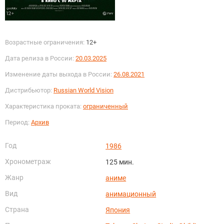
Возрастные ограничения:
12+
Дата релиза в России:
20.03.2025
Изменение даты выхода в России:
26.08.2021
Дистрибьютор:
Russian World Vision
Характеристика проката:
ограниченный
Период:
Архив
Год
1986
Хронометраж
125 мин.
Жанр
аниме
Вид
анимационный
Страна
Япония