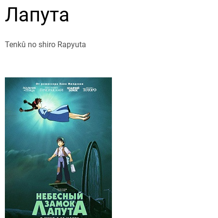
Лапута
Tenkû no shiro Rapyuta