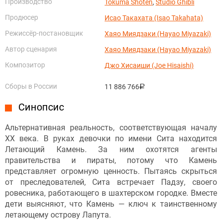
Производство
Tokuma Shoten
,
Studio Ghibli
Продюсер
Исао Такахата (Isao Takahata)
Режиссёр-постановщик
Хаяо Миядзаки (Hayao Miyazaki)
Автор сценария
Хаяо Миядзаки (Hayao Miyazaki)
Композитор
Джо Хисаиши (Joe Hisaishi)
Сборы в России
11 886 766
руб.
Синопсис
Альтернативная реальность, соответствующая началу
XX века. В руках девочки по имени Сита находится
Летающий Камень. За ним охотятся агенты
правительства и пираты, потому что Камень
представляет огромную ценность. Пытаясь скрыться
от преследователей, Сита встречает Падзу, своего
ровесника, работающего в шахтерском городке. Вместе
дети выясняют, что Камень — ключ к таинственному
летающему острову Лапута.