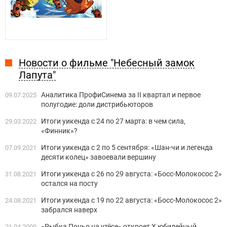
Новости о фильме "Небесный замок
Лапута"
Аналитика ПрофиСинема за II квартал и первое
09.07.2025
полугодие: доли дистрибьюторов
Итоги уикенда с 24 по 27 марта: в чем сила,
29.03.2022
«Финник»?
Итоги уикенда с 2 по 5 сентября: «Шан-чи и легенда
07.09.2021
десяти колец» завоевали вершину
Итоги уикенда с 26 по 29 августа: «Босс-Молокосос 2»
31.08.2021
остался на посту
Итоги уикенда с 19 по 22 августа: «Босс-Молокосос 2»
24.08.2021
забрался наверх
«Рыбка Поньо на утёсе» откроет X юбилейный
21.04.2009