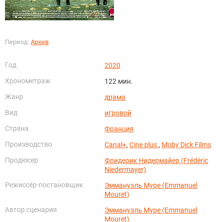
Период:
Архив
Год
2020
Хронометраж
122 мин.
Жанр
драма
Вид
игровой
Страна
Франция
Производство
Canal+
,
Cine plus
,
Moby Dick Films
Продюсер
Фридерик Нидермайер (Frédéric
Niedermayer)
Режиссёр-постановщик
Эммануэль Муре (Emmanuel
Mouret)
Автор сценария
Эммануэль Муре (Emmanuel
Mouret)