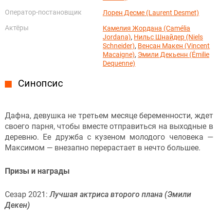
Оператор-постановщик
Лорен Десме (Laurent Desmet)
Актёры
Камелия Жордана (Camélia
Jordana)
,
Нильс Шнайдер (Niels
Schneider)
,
Венсан Макен (Vincent
Macaigne)
,
Эмили Декьенн (Émilie
Dequenne)
Синопсис
Дафна, девушка не третьем месяце беременности, ждет
своего парня, чтобы вместе отправиться на выходные в
деревню. Ее дружба с кузеном молодого человека —
Максимом — внезапно перерастает в нечто большее.
Призы и награды
Сезар 2021:
Лучшая актриса второго плана (Эмили
Декен)