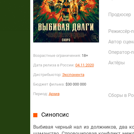
Продюсер
Режиссёр-
Автор сцен
Оператор-
Возрастные ограничения:
18+
Актёры
Дата релиза в России:
04.11.2020
Дистрибьютор:
Экспонента
Бюджет фильма:
$30 000 000
Период:
Архив
Сборы в Ро
Синопсис
Выбивая черный нал из должников, два к
шаманство. Спровоцировав конфликт межд