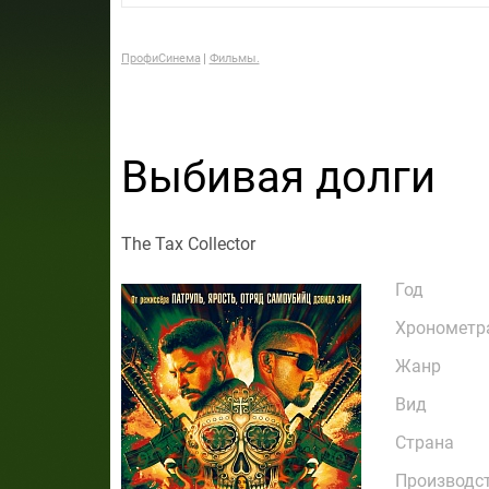
ПрофиСинема
Фильмы.
Выбивая долги
The Tax Collector
Год
Хронометр
Жанр
Вид
Страна
Производс