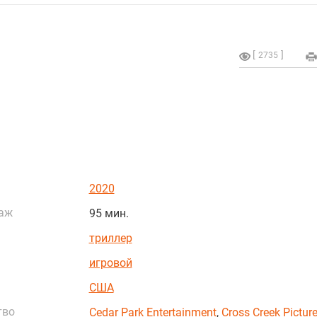
2735
2020
аж
95 мин.
триллер
игровой
США
тво
Cedar Park Entertainment
,
Cross Creek Pictur