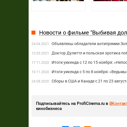
Новости о фильме "Выбивая дол
Объявлены обладатели антипремии Зо
24.04.2021
Доктор Дулиттл и польская эротика по
12.03.2021
Итоги уикенда с 12 по 15 ноября: «Неп
17.11.2020
Итоги уикенда с 5 по 8 ноября: «Ведьмы
10.11.2020
Сборы в США и Канаде с 21 по 23 авгус
24.08.2020
Подписывайтесь на ProfiCinema.ru в
ВКонтак
кинобизнеса