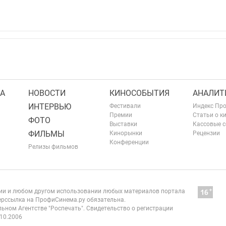
А
НОВОСТИ
КИНОСОБЫТИЯ
АНАЛИТ
ИНТЕРВЬЮ
Фестивали
Индекс Пр
Премии
Статьи о к
ФОТО
Выставки
Кассовые 
ФИЛЬМЫ
Кинорынки
Рецензии
Конференции
Релизы фильмов
нии и любом другом использовании любых материалов портала
рссылка на ПрофиСинема.ру обязательна.
ьном Агентстве "Роспечать". Свидетельство о регистрации
10.2006