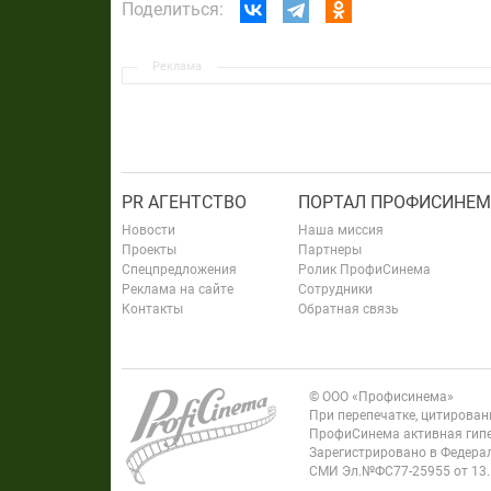
Поделиться:
Реклама
PR АГЕНТСТВО
ПОРТАЛ ПРОФИСИНЕМ
Новости
Наша миссия
Проекты
Партнеры
Спецпредложения
Ролик ПрофиСинема
Реклама на сайте
Сотрудники
Контакты
Обратная связь
© ООО «Профисинема»
При перепечатке, цитирова
ПрофиСинема активная гипе
Зарегистрировано в Федерал
СМИ Эл.№ФС77-25955 от 13.