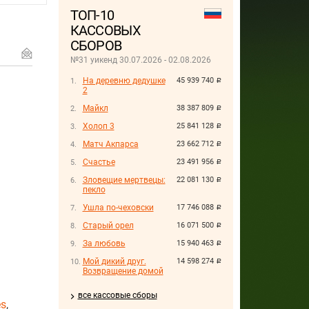
ТОП-10
КАССОВЫХ
СБОРОВ
№31 уикенд 30.07.2026 - 02.08.2026
На деревню дедушке
45 939 740
руб.
2
Майкл
38 387 809
руб.
Холоп 3
25 841 128
руб.
Матч Акпарса
23 662 712
руб.
Счастье
23 491 956
руб.
Зловещие мертвецы:
22 081 130
руб.
пекло
Ушла по-чеховски
17 746 088
руб.
Старый орел
16 071 500
руб.
За любовь
15 940 463
руб.
Мой дикий друг.
14 598 274
руб.
Возвращение домой
все кассовые сборы
es
,