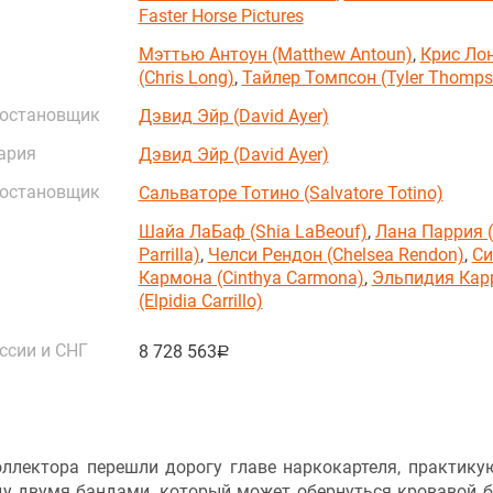
Faster Horse Pictures
Мэттью Антоун (Matthew Antoun)
,
Крис Ло
(Chris Long)
,
Тайлер Томпсон (Tyler Thomps
постановщик
Дэвид Эйр (David Ayer)
ария
Дэвид Эйр (David Ayer)
постановщик
Сальваторе Тотино (Salvatore Totino)
Шайа ЛаБаф (Shia LaBeouf)
,
Лана Паррия 
Parrilla)
,
Челси Рендон (Chelsea Rendon)
,
Си
Кармона (Cinthya Carmona)
,
Эльпидия Кар
(Elpidia Carrillo)
ссии и СНГ
8 728 563
руб.
оллектора перешли дорогу главе наркокартеля, практик
у двумя бандами, который может обернуться кровавой б