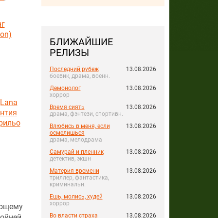
нг
on)
БЛИЖАЙШИЕ
РЕЛИЗЫ
Последний рубеж
13.08.2026
боевик, драма, военн.
Демонолог
13.08.2026
хоррор
(Lana
Время сиять
13.08.2026
нтия
драма, фэнтези, спортивн.
рильо
Влюбись в меня, если
13.08.2026
осмелишься
драма, мелодрама
Самурай и пленник
13.08.2026
детектив, экшн
Материя времени
13.08.2026
триллер, фантастика,
криминальн.
Ешь, молись, худей
13.08.2026
хоррор
ующему
Во власти страха
13.08.2026
ойней,