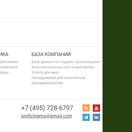
ИКА
БАЗА КОМПАНИЙ
офиСинема
База данных по студиям, организациям
инобизнесе
Кинотеатральные сети и кинотеатры
сборы
Услуги для кино
Оборудование для кинотеатров
Киномероприятия
+7 (495) 728-6797
proficinema@gmail.com