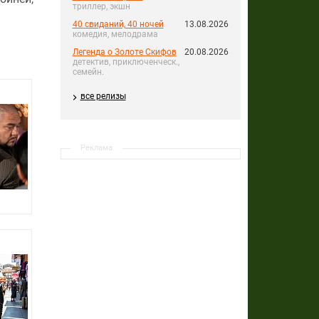
триллер, экшн
40 свиданий, 40 ночей
13.08.2026
комедия, мелодрама
Легенда о Золоте Скифов
20.08.2026
детектив, приключенческ.,
семейн.
все релизы
Реклама