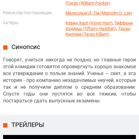
Пэкер (William Packer)
Режиссёр-постановщик
Малкольм Д. Ли (Malcolm D. Lee)
Актёры
Кевин Харт (Kevin Hart)
,
Тиффани
Хаддиш (Tiffany Haddish)
,
Таран
Киллам (Taran Killam)
Синопсис
Говорят, учиться никогда не поздно, но главные герои
этой комедии готовятся опровергнуть хорошо знакомое
все утверждение о пользе знаний. Ученье – свет, а эта
история - про компанию незадачливых неучей, которые
так и не получили диплом о среднем образовании.
Спустя годы они пустятся во все тяжкие, чтобы
постараться сдать выпускные экзамены.
ТРЕЙЛЕРЫ