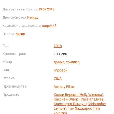
Дата релиза в России:
19.07.2018
Дистрибьютор:
Каскад
Характеристика проката:
широкий
Период:
Архив
Год
2018
Хронометраж
100 мин.
Жанр
драма
,
триллер
Вид
игровой
Страна
США
Производство
Armory Films
Продюсер
Холли Вирсма (Holly Wiersma)
,
Кассиан Элвис (Cassian Elwes)
,
Кристофер Лемоул (Christopher
Lemole)
,
Тим Заджарос (Tim
Zajaros)