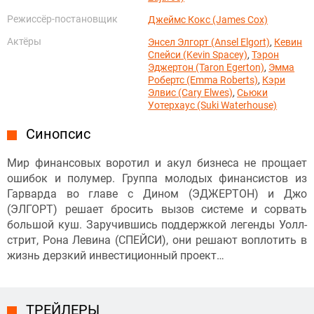
Режиссёр-постановщик
Джеймс Кокс (James Cox)
Актёры
Энсел Элгорт (Ansel Elgort)
,
Кевин
Спейси (Kevin Spacey)
,
Тэрон
Эджертон (Taron Egerton)
,
Эмма
Робертс (Emma Roberts)
,
Кэри
Элвис (Cary Elwes)
,
Сьюки
Уотерхаус (Suki Waterhouse)
Синопсис
Мир финансовых воротил и акул бизнеса не прощает
ошибок и полумер. Группа молодых финансистов из
Гарварда во главе с Дином (ЭДЖЕРТОН) и Джо
(ЭЛГОРТ) решает бросить вызов системе и сорвать
большой куш. Заручившись поддержкой легенды Уолл-
стрит, Рона Левина (СПЕЙСИ), они решают воплотить в
жизнь дерзкий инвестиционный проект…
ТРЕЙЛЕРЫ