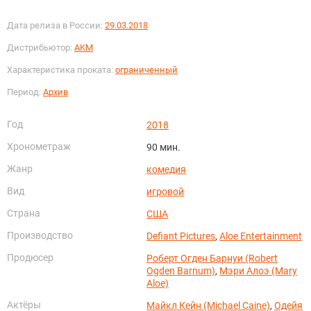
Дата релиза в России:
29.03.2018
Дистрибьютор:
AKM
Характеристика проката:
ограниченный
Период:
Архив
Год
2018
Хронометраж
90 мин.
Жанр
комедия
Вид
игровой
Страна
США
Производство
Defiant Pictures
,
Aloe Entertainment
Продюсер
Роберт Огден Барнуи (Robert
Ogden Barnum)
,
Мэри Алоэ (Mary
Aloe)
Актёры
Майкл Кейн (Michael Caine)
,
Одейя