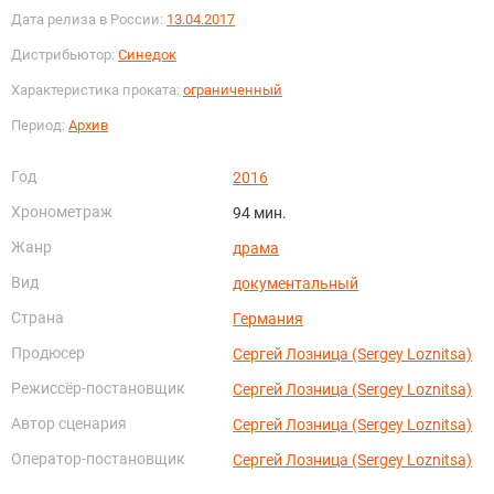
Дата релиза в России:
13.04.2017
Дистрибьютор:
Синедок
Характеристика проката:
ограниченный
Период:
Архив
Год
2016
Хронометраж
94 мин.
Жанр
драма
Вид
документальный
Страна
Германия
Продюсер
Сергей Лозница (Sergey Loznitsa)
Режиссёр-постановщик
Сергей Лозница (Sergey Loznitsa)
Автор сценария
Сергей Лозница (Sergey Loznitsa)
Оператор-постановщик
Сергей Лозница (Sergey Loznitsa)