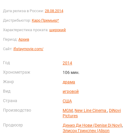
Дата релиза в России:
28.08.2014
Дистрибьютор:
Каро Премьер*
Характеристика проката:
широкий
Период:
Архив
Сайт:
ifistaymovie.com/
Год
2014
Хронометраж
106 мин.
Жанр
драма
Вид
игровой
Страна
США
Производство
MGM
,
New Line Cinema
,
DiNovi
Pictures
Продюсер
Дениз Ди Нови (Denise Di Novi)
,
Элисон Гринспен (Alison