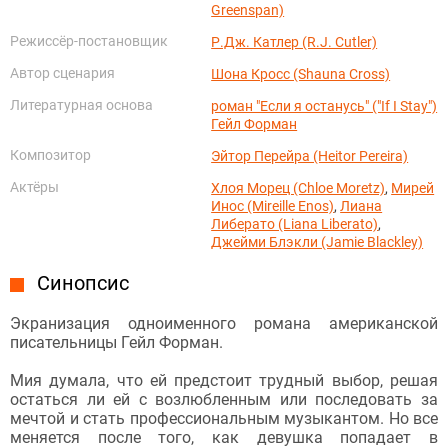
Greenspan)
Режиссёр-постановщик
Р.Дж. Катлер (R.J. Cutler)
Автор сценария
Шона Кросс (Shauna Cross)
Литературная основа
роман "Если я останусь" ("If I Stay")
Гейл Форман
Композитор
Эйтор Перейра (Heitor Pereira)
Актёры
Хлоя Морец (Chloe Moretz)
,
Мирей
Инос (Mireille Enos)
,
Лиана
Либерато (Liana Liberato)
,
Джейми Блэкли (Jamie Blackley)
Синопсис
Экранизация одноименного романа американской
писательницы Гейл Форман.
Мия думала, что ей предстоит трудный выбор, решая
остаться ли ей с возлюбленным или последовать за
мечтой и стать профессиональным музыкантом. Но все
меняется после того, как девушка попадает в