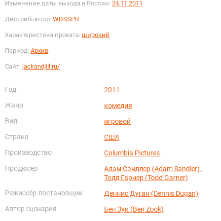
Изменение даты выхода в России:
24.11.2011
Дистрибьютор:
WDSSPR
Характеристика проката:
широкий
Период:
Архив
Сайт:
jackandjill.ru/
Год
2011
Жанр
комедия
Вид
игровой
Страна
США
Производство
Columbia Pictures
Продюсер
Адам Сэндлер (Adam Sandler)
,
Тодд Гарнер (Todd Garner)
Режиссёр-постановщик
Деннис Дуган (Dennis Dugan)
Автор сценария
Бен Зук (Ben Zook)