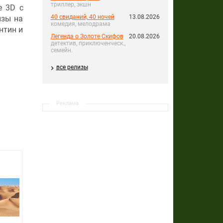
триллер, экшн
е 3D с
40 свиданий, 40 ночей
13.08.2026
изы на
комедия, мелодрама
нтин и
Легенда о Золоте Скифов
20.08.2026
детектив, приключенческ.,
семейн.
все релизы
Реклама