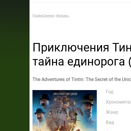
ПрофиСинема
Фильмы.
Приключения Тин
тайна единорога 
The Adventures of Tintin: The Secret of the Uni
Год
Хронометр
Жанр
Вид