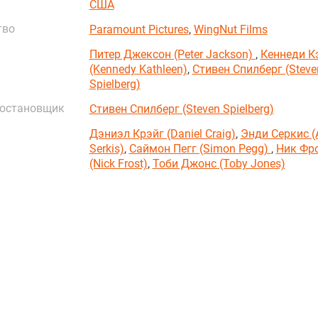
США
тво
Paramount Pictures
,
WingNut Films
Питер Джексон (Peter Jackson)
,
Кеннеди К
(Kennedy Kathleen)
,
Стивен Спилберг (Steve
Spielberg)
постановщик
Стивен Спилберг (Steven Spielberg)
Дэниэл Крэйг (Daniel Craig)
,
Энди Серкис (
Serkis)
,
Саймон Пегг (Simon Pegg)
,
Ник Фр
(Nick Frost)
,
Тоби Джонс (Toby Jones)