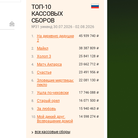
ТОП-10
КАССОВЫХ
СБОРОВ
№31 уикенд 30.07.2026 - 02.08.2026
На деревню дедушке
45 939 740
руб.
2
Майкл
38 387 809
руб.
Холоп 3
25 841 128
руб.
Матч Акпарса
23 662 712
руб.
Счастье
23 491 956
руб.
Зловещие мертвецы:
22 081 130
руб.
пекло
Ушла по-чеховски
17 746 088
руб.
Старый орел
16 071 500
руб.
За любовь
15 940 463
руб.
Мой дикий друг.
14 598 274
руб.
Возвращение домой
все кассовые сборы