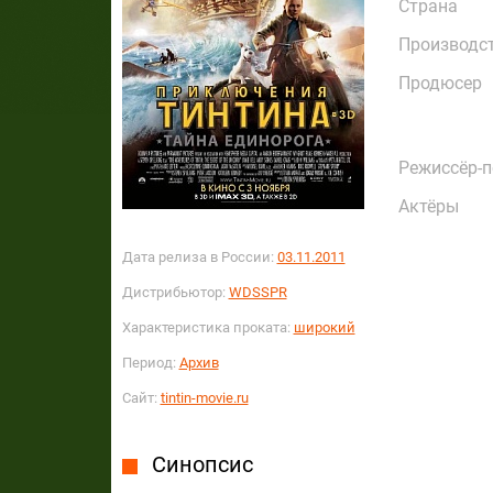
Страна
Производс
Продюсер
Режиссёр-
Актёры
Дата релиза в России:
03.11.2011
Дистрибьютор:
WDSSPR
Характеристика проката:
широкий
Период:
Архив
Сайт:
tintin-movie.ru
Синопсис