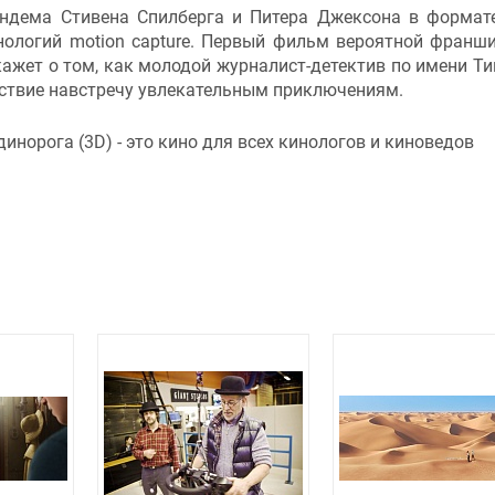
андема Стивена Спилберга и Питера Джексона в формат
нологий motion capture. Первый фильм вероятной франш
ажет о том, как молодой журналист-детектив по имени Ти
шествие навстречу увлекательным приключениям.
норога (3D) - это кино для всех кинологов и киноведов