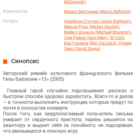
McDonugh)
Композитор
Марко Белтрами (Marco Beltrami)
Актёры
Джейсон Стэтэм (Jason Statham)
,
Микки Рурк (Mickey Rourke)
,
Майкл Шэннон (Michael Shannon)
,
Сэм Райли (Sam Riley)
,
50 Cent
,
Бен Газзара (Ben Gazzara)
,
Дэвид
Заяс (David Zayas)
Синопсис
Авторский ремейк культового французского фильма
Гелы Баблуани «13» (2005)
Главный герой случайно подслушивает рассказ о
быстром способе здорово заработать. Всего-то и делов
— в точности выполнить инструкции, которые придут по
почте в полосатом конверте.
После того, как предполагаемый получатель письма
умирает от сердечного приступа, парень решается на
авантюру и выдает себя за покойного, не подозревая,
что ввязывается в опасную игру.