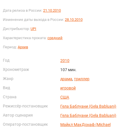
Дата релиза в России:
21.10.2010
Изменение даты выхода в России:
28.10.2010
Дистрибьютор:
UPI
Характеристика проката:
средний
Период:
Архив
Год
2010
Хронометраж
107 мин.
Жанр
драма
,
триллер
Вид
игровой
Страна
США
Режиссёр-постановщик
Гела Баблуани (Gela Babluani)
Автор сценария
Гела Баблуани (Gela Babluani)
Оператор-постановщик
Майкл МакДонаф (Michael