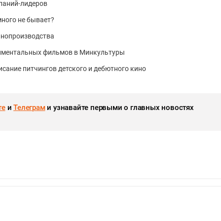
паний-лидеров
много не бывает?
инопроизводства
риментальных фильмов в Минкультуры
сание питчингов детского и дебютного кино
те
и
Телеграм
и узнавайте первыми о главных новостях