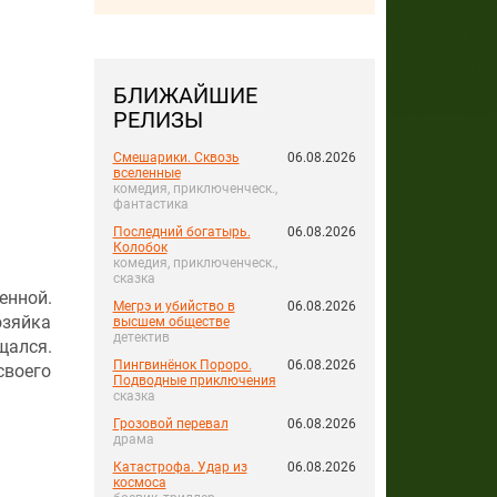
БЛИЖАЙШИЕ
РЕЛИЗЫ
Смешарики. Сквозь
06.08.2026
вселенные
комедия, приключенческ.,
фантастика
Последний богатырь.
06.08.2026
Колобок
комедия, приключенческ.,
сказка
енной.
Мегрэ и убийство в
06.08.2026
озяйка
высшем обществе
детектив
щался.
Пингвинёнок Пороро.
06.08.2026
своего
Подводные приключения
сказка
Грозовой перевал
06.08.2026
драма
Катастрофа. Удар из
06.08.2026
космоса