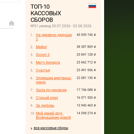
ТОП-10
КАССОВЫХ
СБОРОВ
№31 уикенд 30.07.2026 - 02.08.2026
На деревню дедушке
45 939 740
руб.
2
Майкл
38 387 809
руб.
Холоп 3
25 841 128
руб.
Матч Акпарса
23 662 712
руб.
Счастье
23 491 956
руб.
Зловещие мертвецы:
22 081 130
руб.
пекло
Ушла по-чеховски
17 746 088
руб.
Старый орел
16 071 500
руб.
За любовь
15 940 463
руб.
Мой дикий друг.
14 598 274
руб.
Возвращение домой
все кассовые сборы