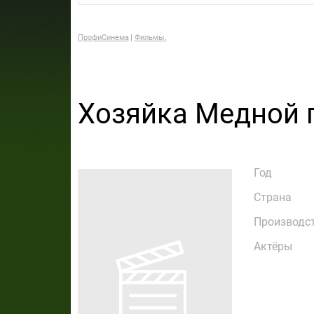
ПрофиСинема
Фильмы.
Хозяйка Медной 
Год
Страна
Производс
Актёры