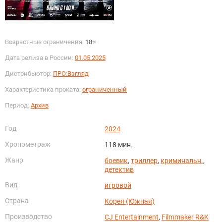
Возрастные ограничения:
18+
Дата релиза в России:
01.05.2025
Дистрибьютор:
ПРО:Взгляд
Характеристика проката:
ограниченный
Период:
Архив
Год
2024
Хронометраж
118 мин.
Жанр
боевик
,
триллер
,
криминальн.
,
детектив
Вид
игровой
Страна
Корея (Южная)
Производство
CJ Entertainment
,
Filmmaker R&K