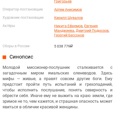
Григорьев
Оператор-постановщик
Артем Анисимов
Художник-постановщик
Кирилл Шувалов
Актёры
Никита Ефремов
,
Евгения
Манджиева
,
Дмитрий Поднозов
,
Георгий Бессонов
Сборы в России
5 038 779
руб.
Синопсис
Молодой миссионер-послушник сталкивается с
загадочным миром ямальских оленеводов. Здесь
мифы — живые, а правят совсем другие боги. Ему
предстоит пройти путь испытаний и грехопадений,
чтобы исполнить послушание, понять северность и
обрести себя. Иначе ему не выжить на краю земли, где
зримое не то, чем кажется, и страшная опасность может
явиться в обличии красивой женщины.