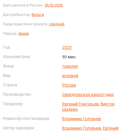
Дата релиза в России:
26.02.2026
Дистрибьютор:
Вольга
Характеристика проката:
средний
Период:
Архив
Год
2025
Хронометраж
90 мин.
Жанр
триллер
Вид
игровой
Страна
Россия
Производство
Свердловская киностудия
Продюсер
Евгений Григорьев
,
Виктор
Шадрин
Режиссёр-постановщик
Владимир Головнев
Автор сценария
Владимир Головнев
,
Евгений