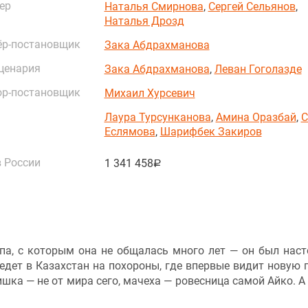
ер
Наталья Смирнова
,
Сергей Сельянов
,
Наталья Дрозд
ёр-постановщик
Зака Абдрахманова
ценария
Зака Абдрахманова
,
Леван Гоголазде
ор-постановщик
Михаил Хурсевич
Лаура Турсунканова
,
Амина Оразбай
,
С
Еслямова
,
Шарифбек Закиров
 России
1 341 458
руб.
па, с которым она не общалась много лет — он был нас
о едет в Казахстан на похороны, где впервые видит новую 
шка — не от мира сего, мачеха — ровесница самой Айко. А