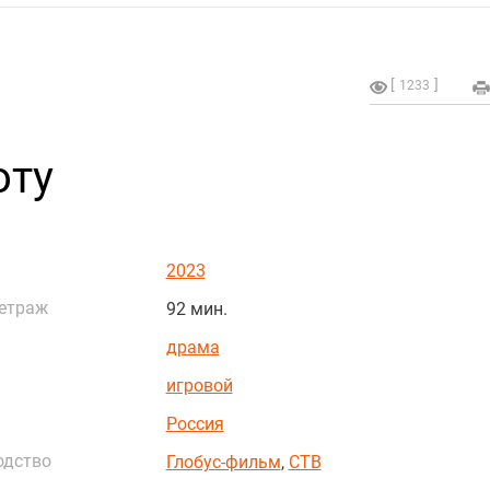
1233
оту
2023
етраж
92 мин.
драма
игровой
Россия
одство
Глобус-фильм
,
СТВ