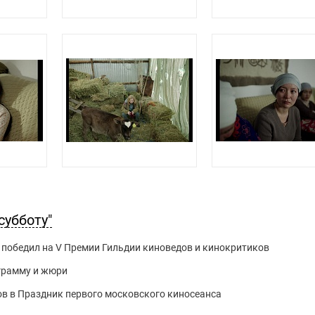
субботу"
победил на V Премии Гильдии киноведов и кинокритиков
грамму и жюри
ов в Праздник первого московского киносеанса