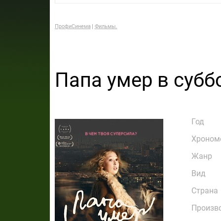
ПрофиСинема
Фильмы.
Папа умер в субб
Год
Хроном
Жанр
Вид
Страна
Произв