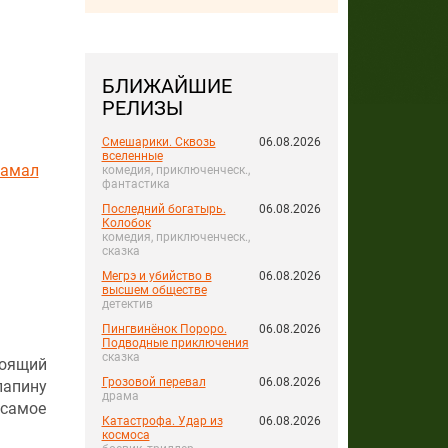
БЛИЖАЙШИЕ
РЕЛИЗЫ
Смешарики. Сквозь
06.08.2026
вселенные
амал
комедия, приключенческ.,
фантастика
Последний богатырь.
06.08.2026
Колобок
комедия, приключенческ.,
сказка
Мегрэ и убийство в
06.08.2026
высшем обществе
детектив
Пингвинёнок Пороро.
06.08.2026
Подводные приключения
сказка
тоящий
Грозовой перевал
06.08.2026
папину
драма
 самое
Катастрофа. Удар из
06.08.2026
космоса