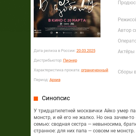
Продюс
Режисс
Автор с
Операт
Дата релиза в России:
20.03.2025
Актёры
Дистрибьютор:
Пионер
Характеристика проката:
ограниченный
Сборы в
Период:
Архив
Синопсис
У тридцатилетней москвички Айко умер па
монстр, и ей его не жалко. Но она зачем-т
семью: сводная сестра — невыносима, брати
странное: для них папа — совсем не монстр.