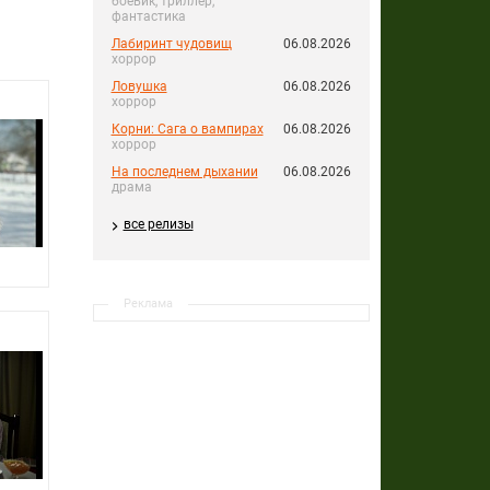
боевик, триллер,
фантастика
Лабиринт чудовищ
06.08.2026
хоррор
Ловушка
06.08.2026
хоррор
Корни: Сага о вампирах
06.08.2026
хоррор
На последнем дыхании
06.08.2026
драма
все релизы
Реклама