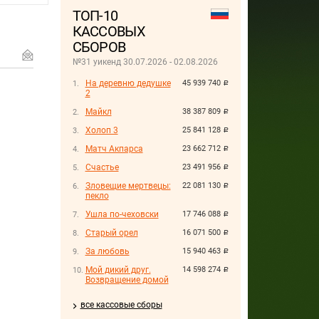
ТОП-10
КАССОВЫХ
СБОРОВ
№31 уикенд 30.07.2026 - 02.08.2026
На деревню дедушке
45 939 740
руб.
2
Майкл
38 387 809
руб.
Холоп 3
25 841 128
руб.
Матч Акпарса
23 662 712
руб.
Счастье
23 491 956
руб.
Зловещие мертвецы:
22 081 130
руб.
пекло
Ушла по-чеховски
17 746 088
руб.
Старый орел
16 071 500
руб.
За любовь
15 940 463
руб.
Мой дикий друг.
14 598 274
руб.
Возвращение домой
все кассовые сборы