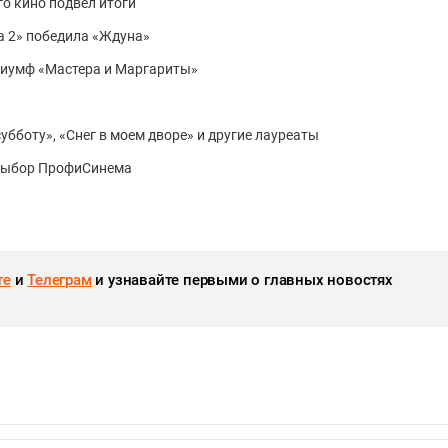
о кино подвел итоги
ма 2» победила «Ждуна»
триумф «Мастера и Маргариты»
боту», ​​​​«Снег в моем дворе» и другие лауреаты
выбор ПрофиСинема
те
и
Телеграм
и узнавайте первыми о главных новостях