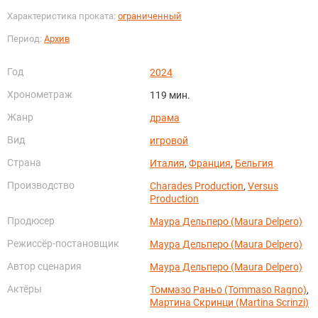
Характеристика проката:
ограниченный
Период:
Архив
Год
2024
Хронометраж
119 мин.
Жанр
драма
Вид
игровой
Страна
Италия
,
Франция
,
Бельгия
Производство
Charades Production
,
Versus
Production
Продюсер
Маура Дельперо (Maura Delpero)
Режиссёр-постановщик
Маура Дельперо (Maura Delpero)
Автор сценария
Маура Дельперо (Maura Delpero)
Актёры
Томмазо Раньо (Tommaso Ragno)
,
Мартина Скринци (Martina Scrinzi)